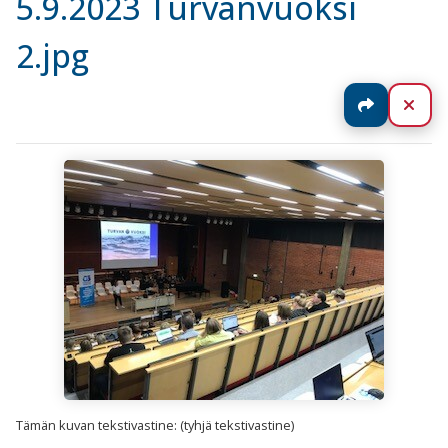
5.9.2023 Turvanvuoksi
2.jpg
Jaa
Sul
Tämän kuvan tekstivastine: (tyhjä tekstivastine)