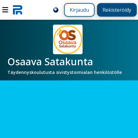
Kirjaudu
Rekisteröidy
Osaava Satakunta
Täydennyskoulutusta sivistystoimialan henkilöstölle