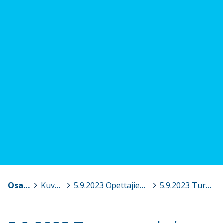
Osaava Satakunta
>
Kuvagalleria
>
5.9.2023 Opettajien velvollisuudet ja mahdollisuudet toimia uhkaavissa tilanteissa, Kokemäki
>
5.9.2023 Turvanvuoksi 2.jpg