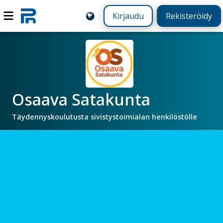
Kirjaudu
Rekisteröidy
Osaava Satakunta
Täydennyskoulutusta sivistystoimialan henkilöstölle