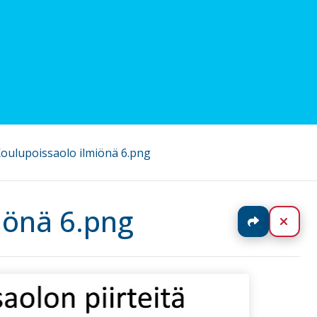
Koulupoissaolo ilmiönä 6.png
iönä 6.png
Jaa
Sulj