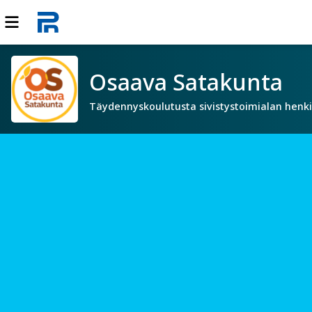
Osaava Satakunta
Täydennyskoulutusta sivistystoimialan henki