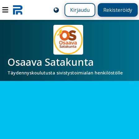
Kirjaudu
Rekisteröidy
Osaava Satakunta
Täydennyskoulutusta sivistystoimialan henkilöstölle