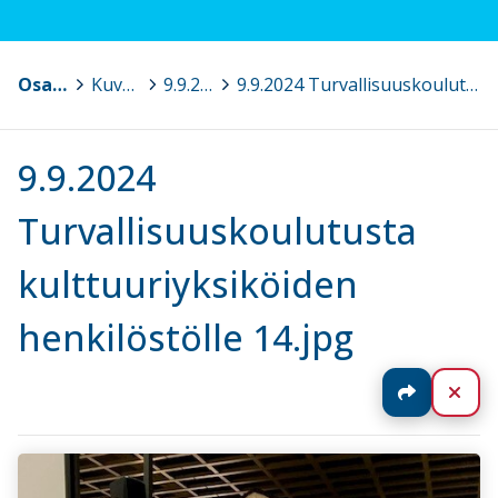
Osaava Satakunta
>
Kuvagalleria
>
9.9.2024 Turvallisuuskoulutusta kulttuuriyksiköiden henkilöstölle, Pori
>
9.9.2024 Turvallisuuskoulutusta kulttuuriyksiköiden henkilöstölle 14.jpg
9.9.2024
Turvallisuuskoulutusta
kulttuuriyksiköiden
henkilöstölle 14.jpg
Jaa
Sul