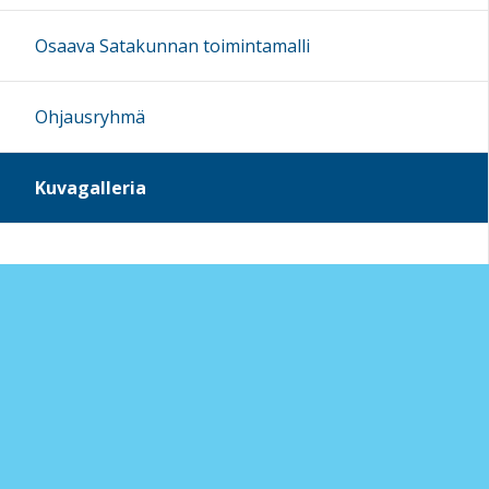
Osaava Satakunnan toimintamalli
Ohjausryhmä
Kuvagalleria
Sivun alkuun
Ohjeet
Saavutettavuus
Yksityisyydensuoja