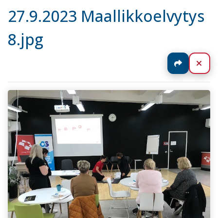
27.9.2023 Maallikkoelvytys
8.jpg
Jaa
Sul