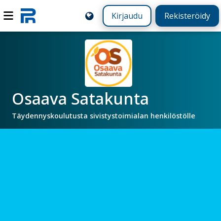
Kirjaudu
Rekisteröidy
Osaava Satakunta
Täydennyskoulutusta sivistystoimialan henkilöstölle