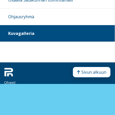
Osaava Satakunnan toimintamalli
Ohjausryhmä
Kuvagalleria
Sivun alkuun
Ohjeet
Saavutettavuus
Yksityisyydensuoja
Lähetä palautetta Peda.net-ylläpidolle
Ilmoita asiaton sisältö