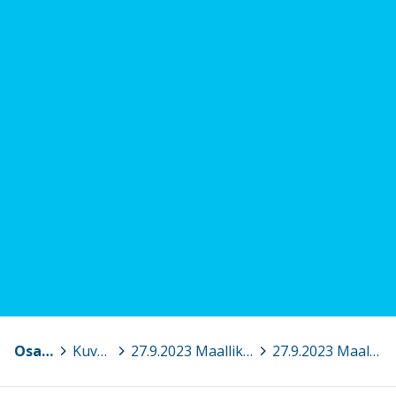
Osaava Satakunta
>
Kuvagalleria
>
27.9.2023 Maallikkoelvytyksestä kansalaistaito – tietoa ja tukea maallikkoelvytyksestä, Pori
>
27.9.2023 Maallikkoelvytys 8.jpg