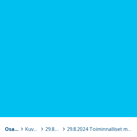
Osaava Satakunta
>
Kuvagalleria
>
29.8.2024 Toiminnalliset opetusmenetelmät aineenopetuksessa, Pori
>
29.8.2024 Toiminnalliset menetelmät aineenopetuksessa 2.jpg