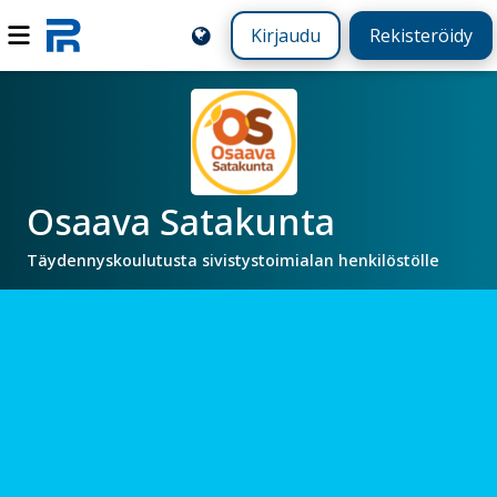
Kirjaudu
Rekisteröidy
Osaava Satakunta
Täydennyskoulutusta sivistystoimialan henkilöstölle