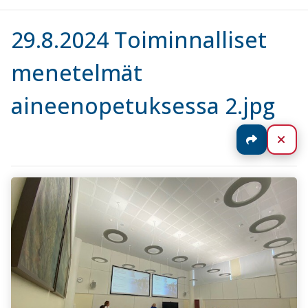
29.8.2024 Toiminnalliset
menetelmät
aineenopetuksessa 2.jpg
Jaa
Sul