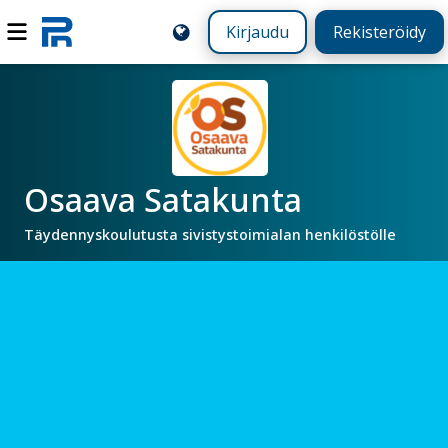
Kirjaudu
Rekisteröidy
Osaava Satakunta
Täydennyskoulutusta sivistystoimialan henkilöstölle