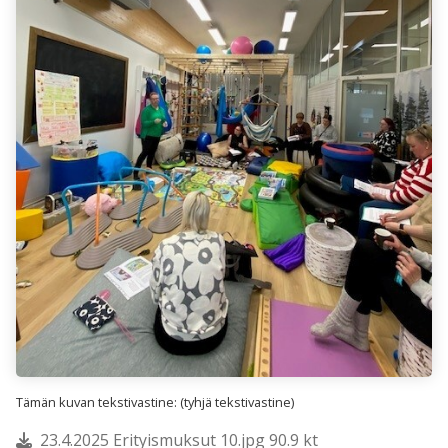
Tämän kuvan tekstivastine: (tyhjä tekstivastine)
23.4.2025 Erityismuksut 10.jpg 90.9 kt