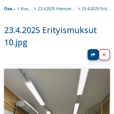
Osaava Satakunta
>
Kuvagalleria
>
23.4.2025 Hienomotoristen ja hahmottamisen haasteiden havainnointi ja tukeminen varhaiskasvatuksessa ja esiopetuksessa, Ulvila
>
23.4.2025 Erityismuksut 10.jpg
23.4.2025 Erityismuksut
10.jpg
Jaa
Sul