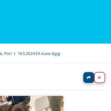
e, Pori
>
16.5.2024 EA kuva 4.jpg
Jaa
Sulj