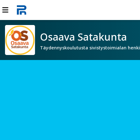
Osaava Satakunta
Täydennyskoulutusta sivistystoimialan henki