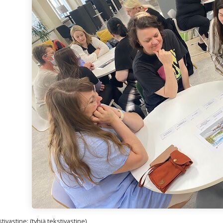
ivastine: (tyhjä tekstivastine)