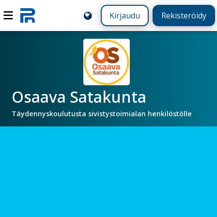
Kirjaudu
Rekisteröidy
Osaava Satakunta
Täydennyskoulutusta sivistystoimialan henkilöstölle