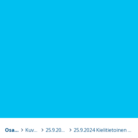
Osaava Satakunta
>
Kuvagalleria
>
25.9.2024 Kielitietoinen opetus ja oppimisen tuki varhaiskasvatuksessa sekä Kielinuppu-laulut kielen kehityksen tukena, Kankaanpää
>
25.9.2024 Kielitietoinen varhaiskasvatus Kankaanpää 3.jpg