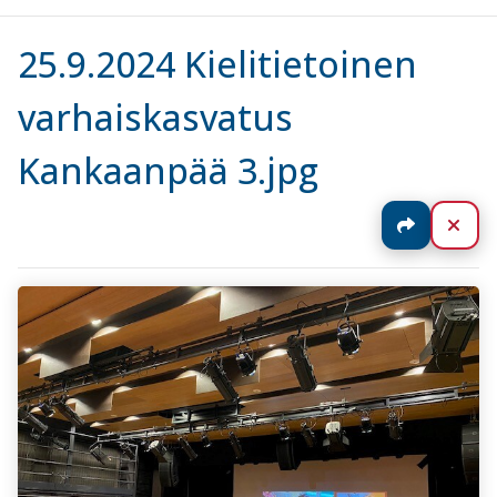
25.9.2024 Kielitietoinen
varhaiskasvatus
Kankaanpää 3.jpg
Jaa
Sul