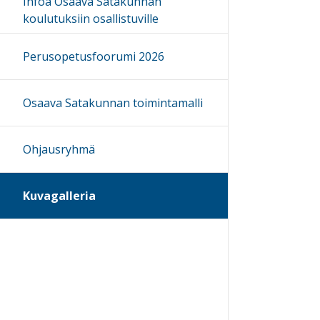
Infoa Osaava Satakunnan
koulutuksiin osallistuville
Perusopetusfoorumi 2026
Osaava Satakunnan toimintamalli
Ohjausryhmä
Kuvagalleria