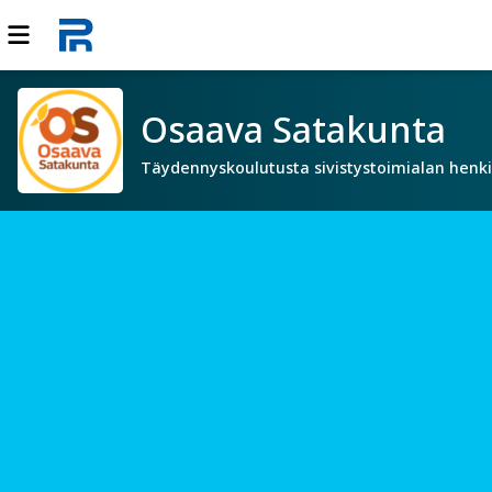
Osaava Satakunta
Täydennyskoulutusta sivistystoimialan henki