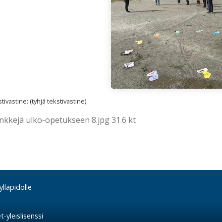
ivastine: (tyhjä tekstivastine)
inkkejä ulko-opetukseen 8.jpg 31.6 kt
lläpidolle
-yleislisenssi