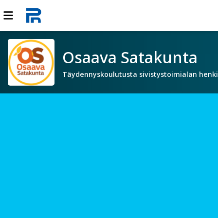
Osaava Satakunta
Täydennyskoulutusta sivistystoimialan henki