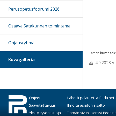
Perusopetusfoorumi 2026
Osaava Satakunnan toimintamalli
Ohjausryhmä
Tämän kuvan tekst
Kuvagalleria
4.9.2023 V
Ohjeet
Lähetä palautetta Peda.net-y
Saavutettavuus
Ilmoita asiaton sisältö
Yksityisyydensuoja
Tämän sivun lisenssi
Peda.net