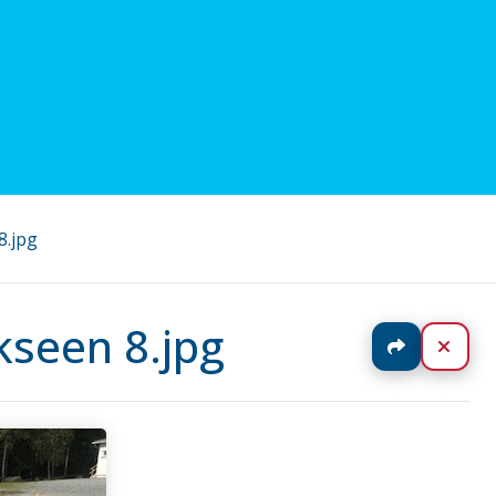
8.jpg
kseen 8.jpg
Jaa
Sulj