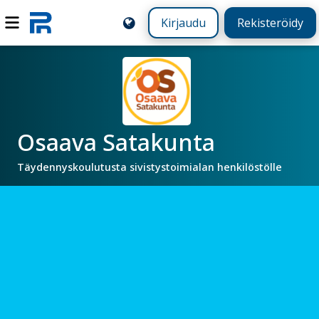
Kirjaudu
Rekisteröidy
Osaava Satakunta
Täydennyskoulutusta sivistystoimialan henkilöstölle