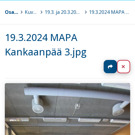
Osaava Satakunta
>
Kuvagalleria
>
19.3. ja 20.3.2024 Turvalliset toimintamallit MAPA® Perusteet, Kankaanpää
>
19.3.2024 MAPA Kankaanpää 3.jpg
19.3.2024 MAPA
Kankaanpää 3.jpg
Jaa
Sul