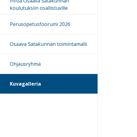
Infoa Osaava Satakunnan
koulutuksiin osallistuville
Perusopetusfoorumi 2026
Osaava Satakunnan toimintamalli
Ohjausryhmä
Kuvagalleria