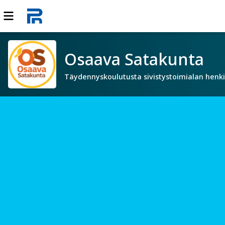
Osaava Satakunta
Täydennyskoulutusta sivistystoimialan henki