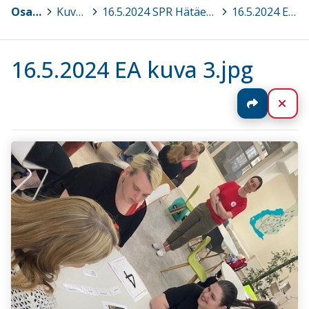
Osaava Satakunta
>
Kuvagalleria
>
16.5.2024 SPR Hätäensiapukurssi 4 t® lasten ja nuorten parissa työskenteleville, Pori
>
16.5.2024 EA kuva 3.jpg
16.5.2024 EA kuva 3.jpg
Jaa
Sul