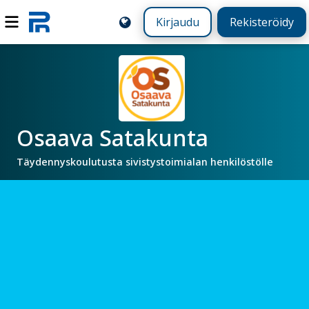
Kirjaudu
Rekisteröidy
Osaava Satakunta
Täydennyskoulutusta sivistystoimialan henkilöstölle