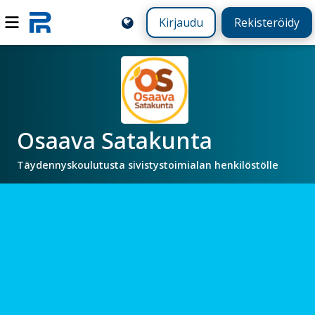
Kirjaudu
Rekisteröidy
Osaava Satakunta
Täydennyskoulutusta sivistystoimialan henkilöstölle