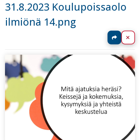
31.8.2023 Koulupoissaolo
ilmiönä 14.png
Jaa
Sul