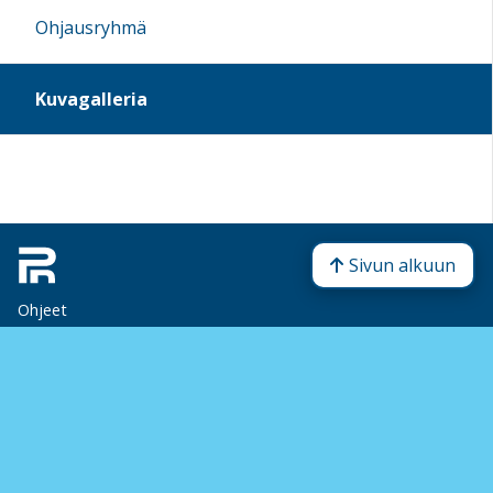
Ohjausryhmä
Kuvagalleria
Sivun alkuun
Ohjeet
Saavutettavuus
Yksityisyydensuoja
Lähetä palautetta Peda.net-ylläpidolle
Ilmoita asiaton sisältö
Tämän sivun lisenssi
Peda.net-yleislisenssi