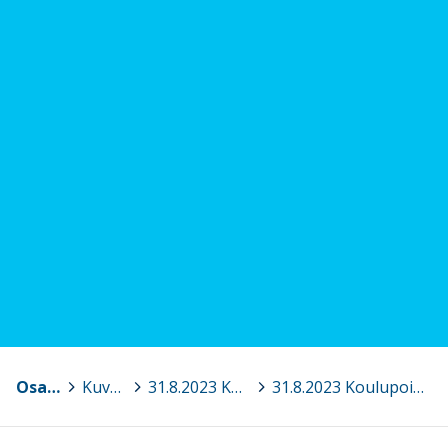
Osaava Satakunta
>
Kuvagalleria
>
31.8.2023 Koulupoissaolo ilmiönä ja keinoja siihen puuttumiseen
>
31.8.2023 Koulupoissaolo ilmiönä 14.png