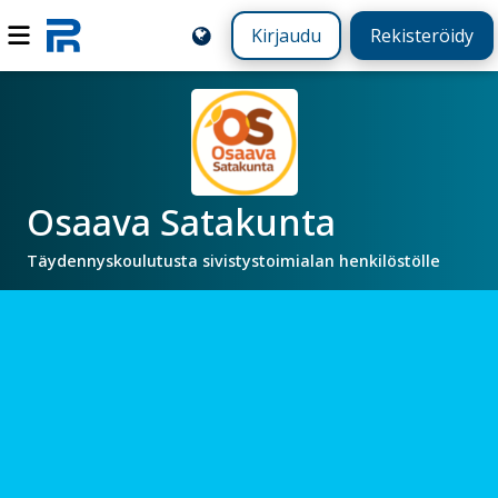
Kirjaudu
Rekisteröidy
Osaava Satakunta
Täydennyskoulutusta sivistystoimialan henkilöstölle