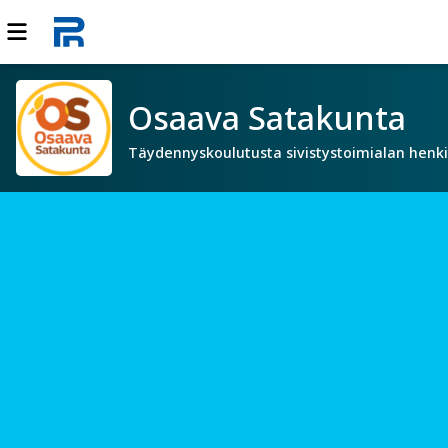
Osaava Satakunta
Täydennyskoulutusta sivistystoimialan henki