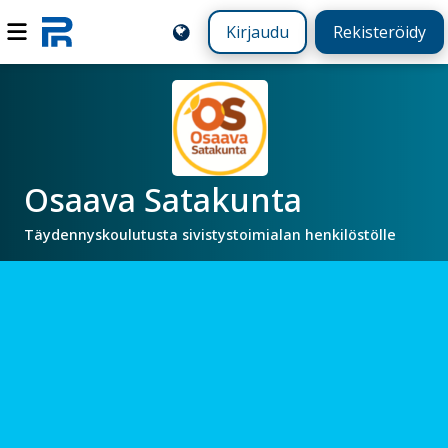
Kirjaudu
Rekisteröidy
Osaava Satakunta
Täydennyskoulutusta sivistystoimialan henkilöstölle