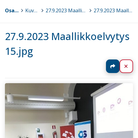
Osaava Satakunta
>
Kuvagalleria
>
27.9.2023 Maallikkoelvytyksestä kansalaistaito – tietoa ja tukea maallikkoelvytyksestä, Pori
>
27.9.2023 Maallikkoelvytys 15.jpg
27.9.2023 Maallikkoelvytys
15.jpg
Jaa
Sul