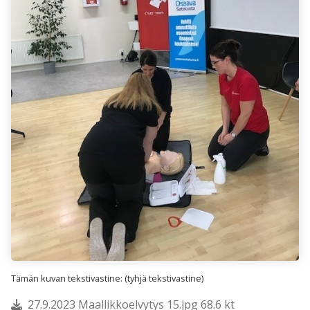
Tämän kuvan tekstivastine: (tyhjä tekstivastine)
27.9.2023 Maallikkoelvytys 15.jpg 68.6 kt