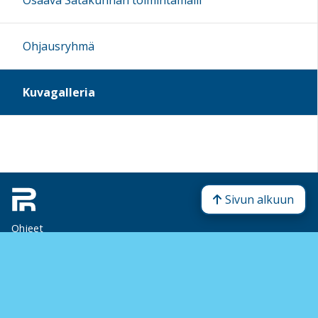
Osaava Satakunnan toimintamalli
Ohjausryhmä
Kuvagalleria
Sivun alkuun
Ohjeet
Saavutettavuus
Yksityisyydensuoja
Lähetä palautetta Peda.net-ylläpidolle
Ilmoita asiaton sisältö