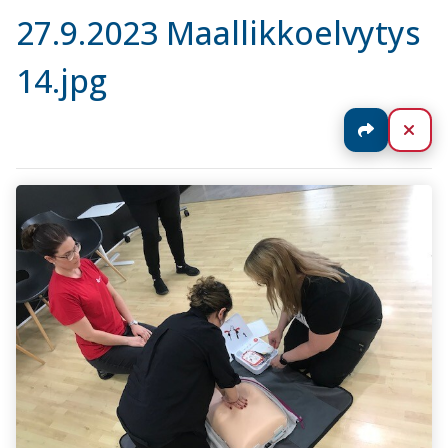
27.9.2023 Maallikkoelvytys
14.jpg
Jaa
Sul