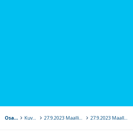
Osaava Satakunta
>
Kuvagalleria
>
27.9.2023 Maallikkoelvytyksestä kansalaistaito – tietoa ja tukea maallikkoelvytyksestä, Pori
>
27.9.2023 Maallikkoelvytys 14.jpg