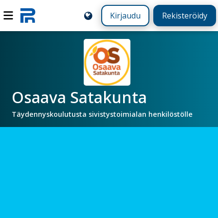
Kirjaudu
Rekisteröidy
Osaava Satakunta
Täydennyskoulutusta sivistystoimialan henkilöstölle