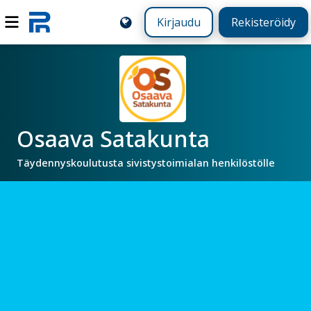
Kirjaudu
Rekisteröidy
Osaava Satakunta
Täydennyskoulutusta sivistystoimialan henkilöstölle