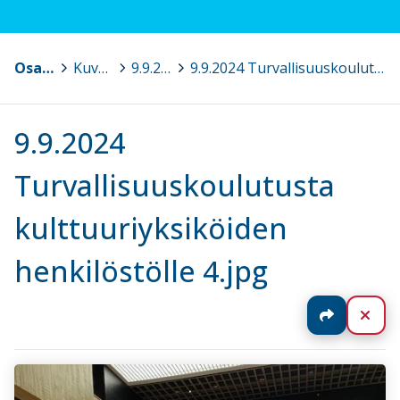
Osaava Satakunta
>
Kuvagalleria
>
9.9.2024 Turvallisuuskoulutusta kulttuuriyksiköiden henkilöstölle, Pori
>
9.9.2024 Turvallisuuskoulutusta kulttuuriyksiköiden henkilöstölle 4.jpg
9.9.2024
Turvallisuuskoulutusta
kulttuuriyksiköiden
henkilöstölle 4.jpg
Jaa
Sul