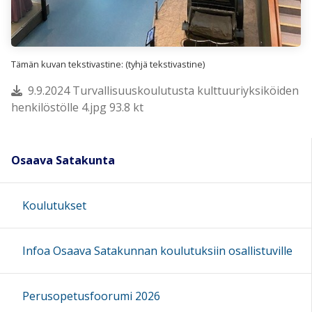
Tämän kuvan tekstivastine: (tyhjä tekstivastine)
9.9.2024 Turvallisuuskoulutusta kulttuuriyksiköiden
henkilöstölle 4.jpg 93.8 kt
Osaava Satakunta
Koulutukset
Infoa Osaava Satakunnan koulutuksiin osallistuville
Perusopetusfoorumi 2026