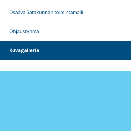
Osaava Satakunnan toimintamalli
Ohjausryhmä
Kuvagalleria
Sivun alkuun
Ohjeet
Saavutettavuus
Yksityisyydensuoja