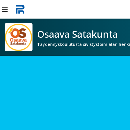
Osaava Satakunta
Täydennyskoulutusta sivistystoimialan henki