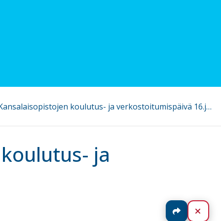
18.8.2023 Kansalaisopistojen koulutus- ja verkostoitumispäivä 16.jpg
koulutus- ja
Jaa
Sulj