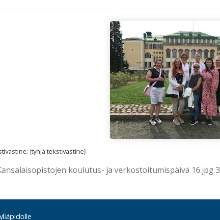
ivastine: (tyhjä tekstivastine)
Kansalaisopistojen koulutus- ja verkostoitumispäivä 16.jpg 3
lläpidolle