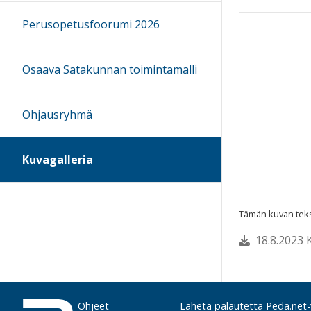
Perusopetusfoorumi 2026
Osaava Satakunnan toimintamalli
Ohjausryhmä
Kuvagalleria
Tämän kuvan tekst
18.8.2023 
Ohjeet
Lähetä palautetta Peda.net-y