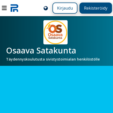
Kirjaudu
Rekisteröidy
Osaava Satakunta
Täydennyskoulutusta sivistystoimialan henkilöstölle