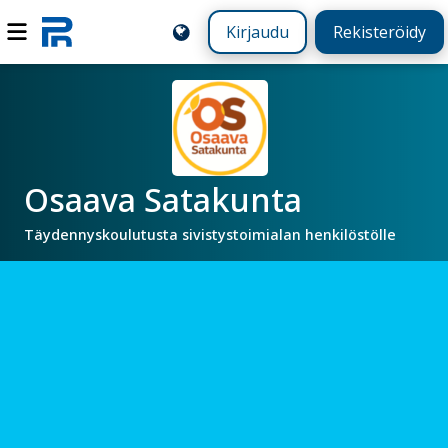
Kirjaudu
Rekisteröidy
Osaava Satakunta
Täydennyskoulutusta sivistystoimialan henkilöstölle