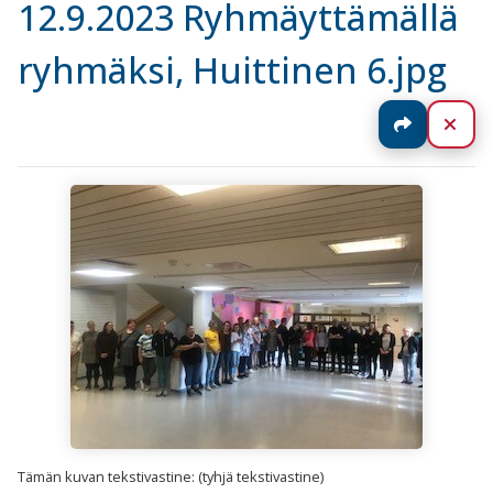
12.9.2023 Ryhmäyttämällä
ryhmäksi, Huittinen 6.jpg
Jaa
Sul
Tämän kuvan tekstivastine: (tyhjä tekstivastine)