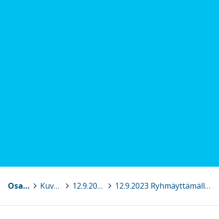
Osaava Satakunta
>
Kuvagalleria
>
12.9.2023 Ryhmäyttämällä ryhmäksi, Huittinen
>
12.9.2023 Ryhmäyttämällä ryhmäksi, Huittinen 6.jpg