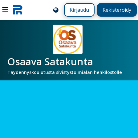
Kirjaudu
Rekisteröidy
Osaava Satakunta
Täydennyskoulutusta sivistystoimialan henkilöstölle