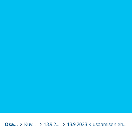
Osaava Satakunta
>
Kuvagalleria
>
13.9.2023 Kiusaamisen ehkäiseminen, Kankaanpää
>
13.9.2023 Kiusaamisen ehkäiseminen, Kankaanpää 5.jpg