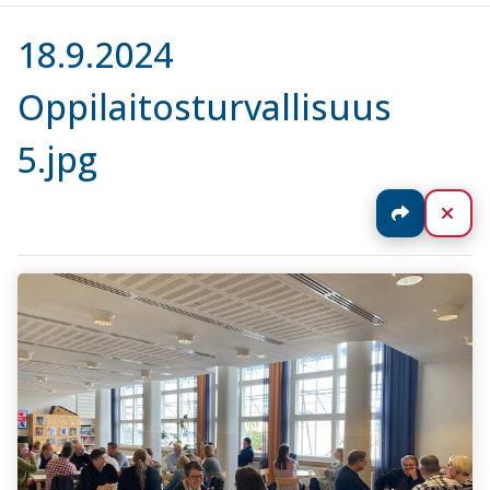
18.9.2024
Oppilaitosturvallisuus
5.jpg
Jaa
Sul