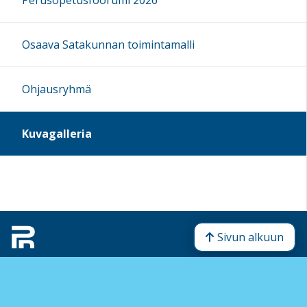
Osaava Satakunnan toimintamalli
Ohjausryhmä
Kuvagalleria
Sivun alkuun
Ohjeet
Saavutettavuus
Yksityisyydensuoja