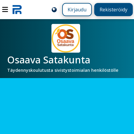
Kirjaudu
Rekisteröidy
Osaava Satakunta
Täydennyskoulutusta sivistystoimialan henkilöstölle