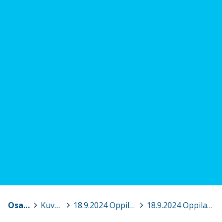
Osaava Satakunta
>
Kuvagalleria
>
18.9.2024 Oppilaitosturvallisuus – koulutusta rehtoreille, apulaisrehtoreille, koulun turvallisuusvastaaville, Pori
>
18.9.2024 Oppilaitosturvallisuus 5.jpg