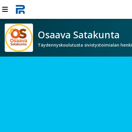
Osaava Satakunta
Täydennyskoulutusta sivistystoimialan henki