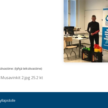
ivastine: (tyhjä tekstivastine)
 Musavinkit 2.jpg 25.2 kt
lläpidolle