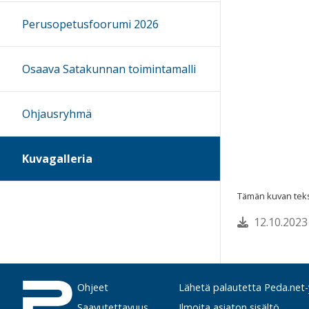
Perusopetusfoorumi 2026
Osaava Satakunnan toimintamalli
Ohjausryhmä
Kuvagalleria
Tämän kuvan tekst
12.10.2023
Ohjeet
Lähetä palautetta Peda.net-y
Saavutettavuus
Ilmoita asiaton sisältö