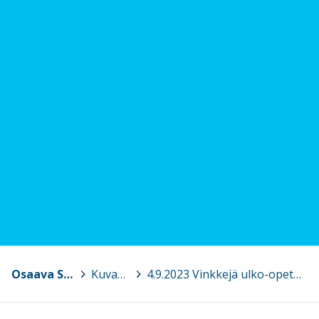
Osaava Satakunta
>
Kuvagalleria
>
4.9.2023 Vinkkejä ulko-opetukseen! Pori