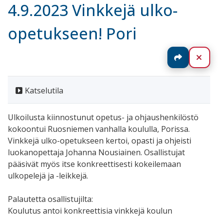
4.9.2023 Vinkkejä ulko-
opetukseen! Pori
Jaa
Sul
Katselutila
Ulkoilusta kiinnostunut opetus- ja ohjaushenkilöstö
kokoontui Ruosniemen vanhalla koululla, Porissa.
Vinkkejä ulko-opetukseen kertoi, opasti ja ohjeisti
luokanopettaja Johanna Nousiainen. Osallistujat
pääsivät myös itse konkreettisesti kokeilemaan
ulkopelejä ja -leikkejä.
Palautetta osallistujilta:
Koulutus antoi konkreettisia vinkkejä koulun