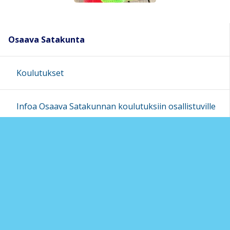
Osaava Satakunta
Koulutukset
Infoa Osaava Satakunnan koulutuksiin osallistuville
Perusopetusfoorumi 2026
Osaava Satakunnan toimintamalli
Ohjausryhmä