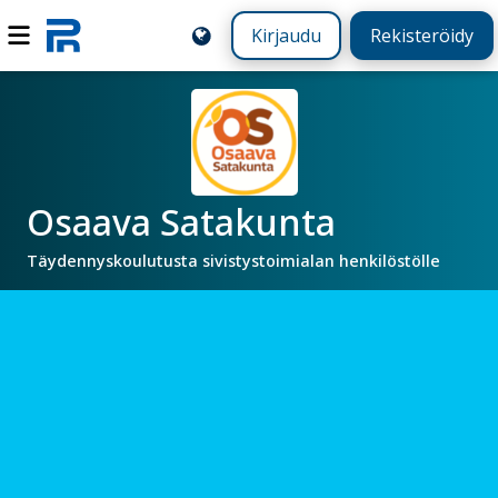
Kirjaudu
Rekisteröidy
Osaava Satakunta
Täydennyskoulutusta sivistystoimialan henkilöstölle