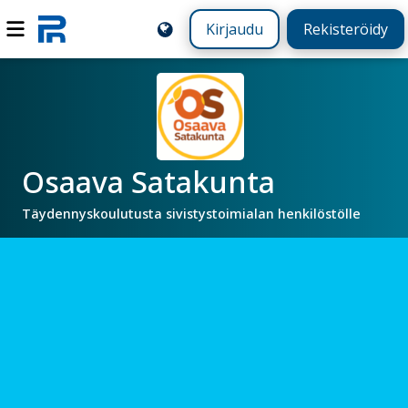
Kirjaudu
Rekisteröidy
Osaava Satakunta
Täydennyskoulutusta sivistystoimialan henkilöstölle