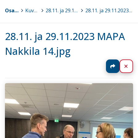
Osaava Satakunta
>
Kuvagalleria
>
28.11. ja 29.11.2023 Turvalliset toimintamallit MAPA® Perusteet, Nakkila
>
28.11. ja 29.11.2023 MAPA Nakkila 14.jpg
28.11. ja 29.11.2023 MAPA
Nakkila 14.jpg
Jaa
Sul