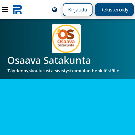
Kirjaudu
Rekisteröidy
Osaava Satakunta
Täydennyskoulutusta sivistystoimialan henkilöstölle