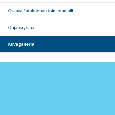
Osaava Satakunnan toimintamalli
Ohjausryhmä
Kuvagalleria
Sivun alkuun
Ohjeet
Saavutettavuus
Yksityisyydensuoja