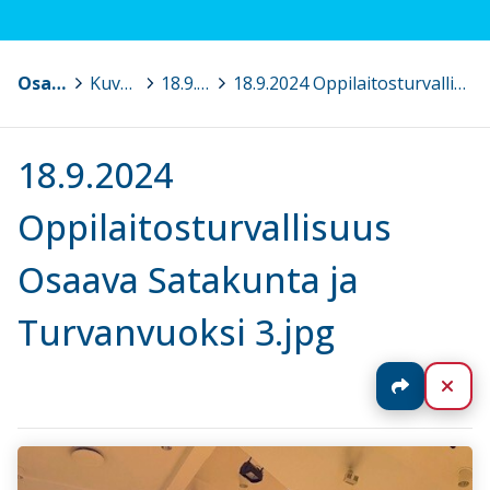
Osaava Satakunta
>
Kuvagalleria
>
18.9.2024 Oppilaitosturvallisuus – koulutusta rehtoreille, apulaisrehtoreille, koulun turvallisuusvastaaville, Pori
>
18.9.2024 Oppilaitosturvallisuus Osaava Satakunta ja Turvanvuoksi 3.jpg
18.9.2024
Oppilaitosturvallisuus
Osaava Satakunta ja
Turvanvuoksi 3.jpg
Jaa
Sul