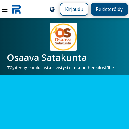
Kirjaudu
Rekisteröidy
Osaava Satakunta
Täydennyskoulutusta sivistystoimialan henkilöstölle