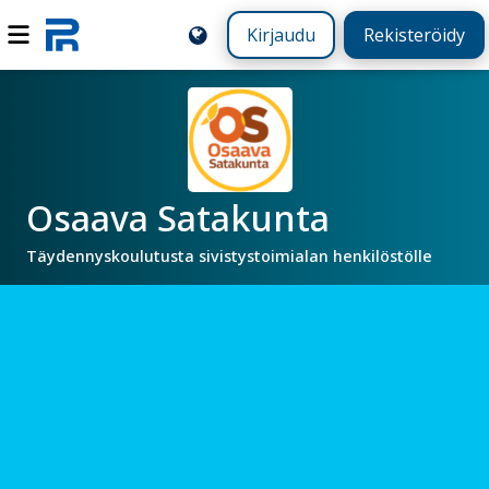
Kirjaudu
Rekisteröidy
Osaava Satakunta
Täydennyskoulutusta sivistystoimialan henkilöstölle