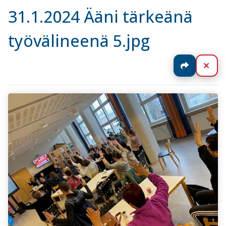
31.1.2024 Ääni tärkeänä
työvälineenä 5.jpg
Jaa
Sul