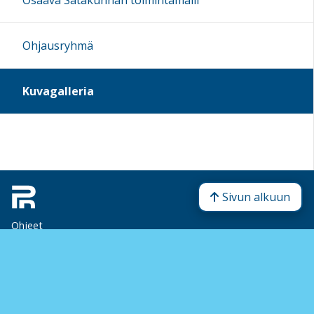
Osaava Satakunnan toimintamalli
Ohjausryhmä
Kuvagalleria
Sivun alkuun
Ohjeet
Saavutettavuus
Yksityisyydensuoja
Lähetä palautetta Peda.net-ylläpidolle
Ilmoita asiaton sisältö