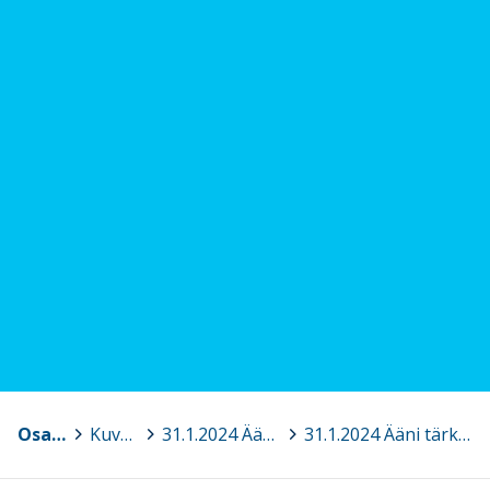
Osaava Satakunta
>
Kuvagalleria
>
31.1.2024 Ääni tärkeänä työvälineenä - Ääniergonomian koulutusta sivistystoimialan puhetyöläisille, Pori
>
31.1.2024 Ääni tärkeänä työvälineenä 5.jpg