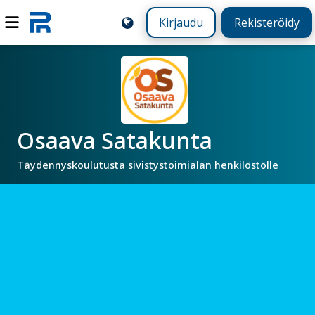
Kirjaudu
Rekisteröidy
Osaava Satakunta
Täydennyskoulutusta sivistystoimialan henkilöstölle