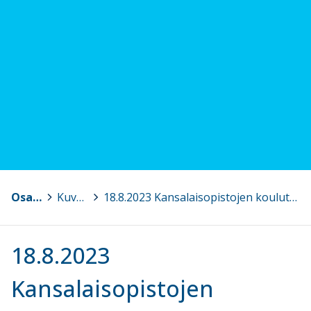
Osaava Satakunta
>
Kuvagalleria
>
18.8.2023 Kansalaisopistojen koulutus- ja verkostoitumispäivä, Pori
18.8.2023
Kansalaisopistojen