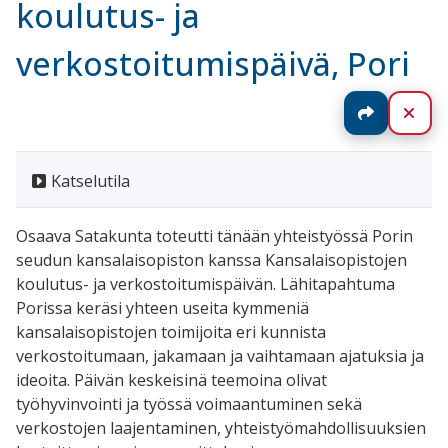
koulutus- ja
verkostoitumispäivä, Pori
Jaa
Sul
Katselutila
Osaava Satakunta toteutti tänään yhteistyössä Porin
seudun kansalaisopiston kanssa Kansalaisopistojen
koulutus- ja verkostoitumispäivän. Lähitapahtuma
Porissa keräsi yhteen useita kymmeniä
kansalaisopistojen toimijoita eri kunnista
verkostoitumaan, jakamaan ja vaihtamaan ajatuksia ja
ideoita. Päivän keskeisinä teemoina olivat
työhyvinvointi ja työssä voimaantuminen sekä
verkostojen laajentaminen, yhteistyömahdollisuuksien