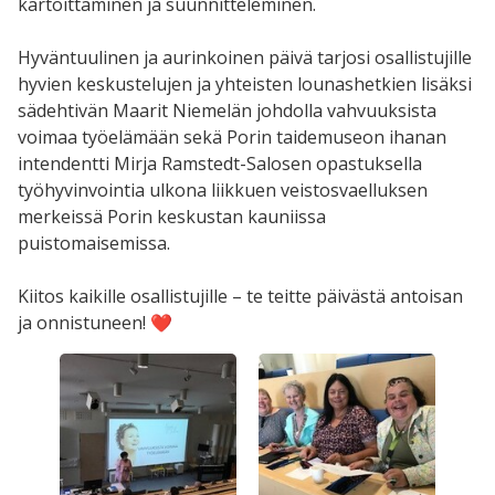
kartoittaminen ja suunnitteleminen.
Hyväntuulinen ja aurinkoinen päivä tarjosi osallistujille
hyvien keskustelujen ja yhteisten lounashetkien lisäksi
sädehtivän Maarit Niemelän johdolla vahvuuksista
voimaa työelämään sekä Porin taidemuseon ihanan
intendentti Mirja Ramstedt-Salosen opastuksella
työhyvinvointia ulkona liikkuen veistosvaelluksen
merkeissä Porin keskustan kauniissa
puistomaisemissa.
Kiitos kaikille osallistujille – te teitte päivästä antoisan
ja onnistuneen! ❤