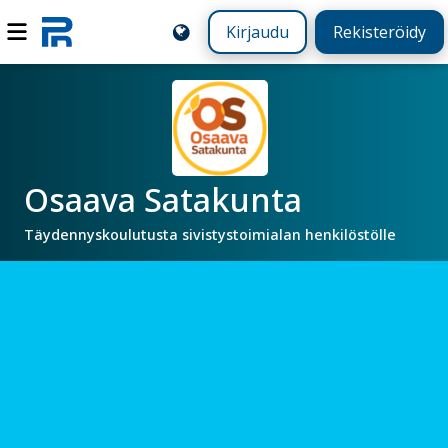
Kirjaudu
Rekisteröidy
Osaava Satakunta
Täydennyskoulutusta sivistystoimialan henkilöstölle