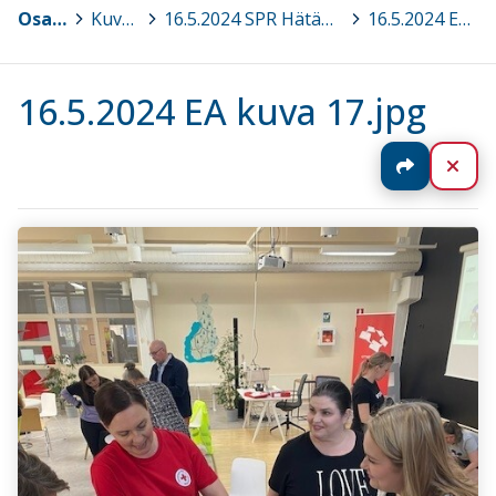
Osaava Satakunta
>
Kuvagalleria
>
16.5.2024 SPR Hätäensiapukurssi 4 t® lasten ja nuorten parissa työskenteleville, Pori
>
16.5.2024 EA kuva 17.jpg
16.5.2024 EA kuva 17.jpg
Jaa
Sul