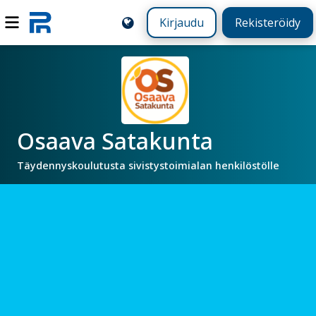
Kirjaudu
Rekisteröidy
Osaava Satakunta
Täydennyskoulutusta sivistystoimialan henkilöstölle