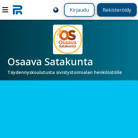
Kirjaudu
Rekisteröidy
Osaava Satakunta
Täydennyskoulutusta sivistystoimialan henkilöstölle