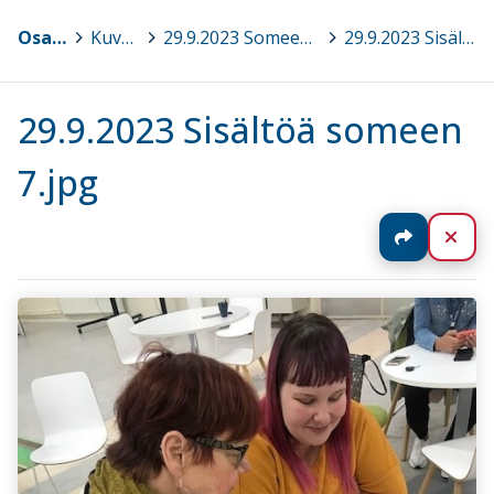
Osaava Satakunta
>
Kuvagalleria
>
29.9.2023 Someen sisältöä! Sosiaalisen median markkinointikoulutus sivistystoimialan henkilöstölle, Pori
>
29.9.2023 Sisältöä someen 7.jpg
29.9.2023 Sisältöä someen
7.jpg
Jaa
Sul