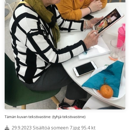
Tämän kuvan tekstivastine: (tyhjä tekstivastine)
29.9.2023 Sisältöä someen 7.jpg 95.4 kt