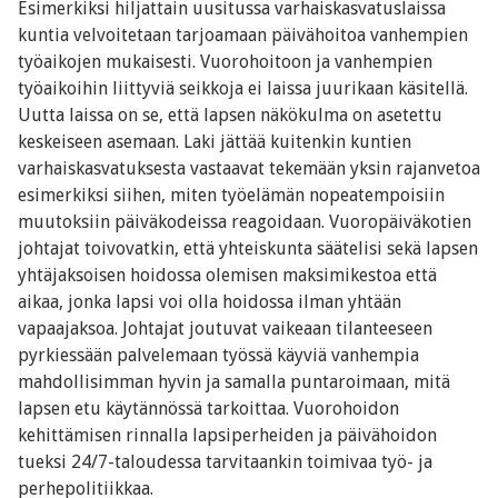
Esimerkiksi hiljattain uusitussa varhaiskasvatuslaissa
kuntia velvoitetaan tarjoamaan päivähoitoa vanhempien
työaikojen mukaisesti. Vuorohoitoon ja vanhempien
työaikoihin liittyviä seikkoja ei laissa juurikaan käsitellä.
Uutta laissa on se, että lapsen näkökulma on asetettu
keskeiseen asemaan. Laki jättää kuitenkin kuntien
varhaiskasvatuksesta vastaavat tekemään yksin rajanvetoa
esimerkiksi siihen, miten työelämän nopeatempoisiin
muutoksiin päiväkodeissa reagoidaan. Vuoropäiväkotien
johtajat toivovatkin, että yhteiskunta säätelisi sekä lapsen
yhtäjaksoisen hoidossa olemisen maksimikestoa että
aikaa, jonka lapsi voi olla hoidossa ilman yhtään
vapaajaksoa. Johtajat joutuvat vaikeaan tilanteeseen
pyrkiessään palvelemaan työssä käyviä vanhempia
mahdollisimman hyvin ja samalla puntaroimaan, mitä
lapsen etu käytännössä tarkoittaa. Vuorohoidon
kehittämisen rinnalla lapsiperheiden ja päivähoidon
tueksi 24/7-taloudessa tarvitaankin toimivaa työ- ja
perhepolitiikkaa.