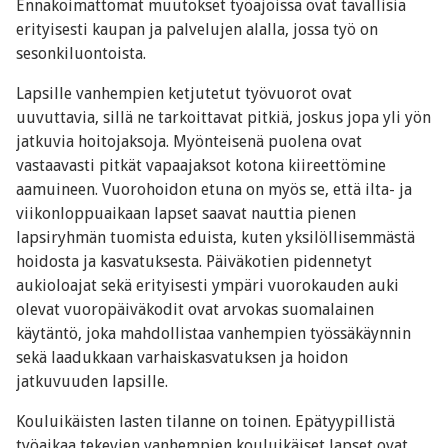
Ennakoimattomat muutokset työajoissa ovat tavallisia
erityisesti kaupan ja palvelujen alalla, jossa työ on
sesonkiluontoista.
Lapsille vanhempien ketjutetut työvuorot ovat
uuvuttavia, sillä ne tarkoittavat pitkiä, joskus jopa yli yön
jatkuvia hoitojaksoja. Myönteisenä puolena ovat
vastaavasti pitkät vapaajaksot kotona kiireettömine
aamuineen. Vuorohoidon etuna on myös se, että ilta- ja
viikonloppuaikaan lapset saavat nauttia pienen
lapsiryhmän tuomista eduista, kuten yksilöllisemmästä
hoidosta ja kasvatuksesta. Päiväkotien pidennetyt
aukioloajat sekä erityisesti ympäri vuorokauden auki
olevat vuoropäiväkodit ovat arvokas suomalainen
käytäntö, joka mahdollistaa vanhempien työssäkäynnin
sekä laadukkaan varhaiskasvatuksen ja hoidon
jatkuvuuden lapsille.
Kouluikäisten lasten tilanne on toinen. Epätyypillistä
työaikaa tekevien vanhempien kouluikäiset lapset ovat