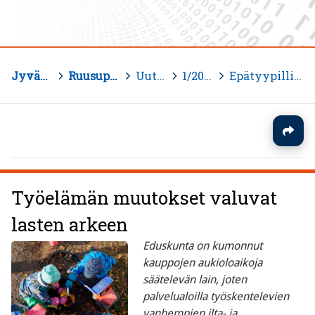
Jyväskylän yliopisto
>
Ruusupuiston kärkiuutiset
>
Uutisarkisto
>
1/2016
>
Epätyypilliset työajat
Työelämän muutokset valuvat
lasten arkeen
Eduskunta on kumonnut
kauppojen aukioloaikoja
säätelevän lain, joten
palvelualoilla työskentelevien
vanhempien ilta- ja