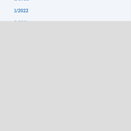
1/2022
3/2021
2/2021
1/2021
4/2020
3/2020
2/2020
1/2020
5/2019
4/2019
3/2019