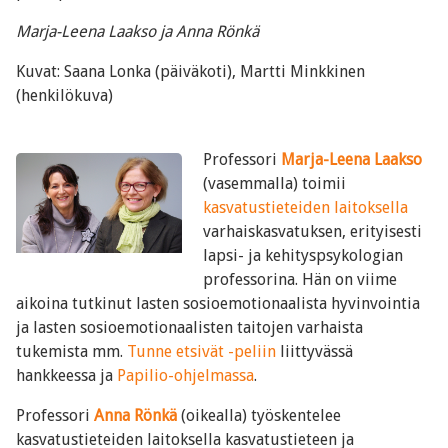
Marja-Leena Laakso ja Anna Rönkä
Kuvat: Saana Lonka (päiväkoti), Martti Minkkinen
(henkilökuva)
Professori
Marja-Leena Laakso
(vasemmalla) toimii
kasvatustieteiden laitoksella
varhaiskasvatuksen, erityisesti
lapsi- ja kehityspsykologian
professorina. Hän on viime
aikoina tutkinut lasten sosioemotionaalista hyvinvointia
ja lasten sosioemotionaalisten taitojen varhaista
tukemista mm.
Tunne etsivät -peliin
liittyvässä
hankkeessa ja
Papilio-ohjelmassa
.
Professori
Anna Rönkä
(oikealla) työskentelee
kasvatustieteiden laitoksella kasvatustieteen ja