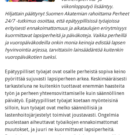
viikonlopputyö lisääntyy.
Hiljattain päättynyt Suomen Akatemian rahoittama Perheet
24/7 -tutkimus osoittaa, että epätyypillisissä työajoissa
erityisesti ennakoimattomuus ja aikataulujen erirytmisyys
kuormittavat lapsiperheitä ja päiväkoteja. Vaikka perheillä
ja vuoropäiväkodeilla onkin monia keinoja edistää lapsen
hyvinvointia arjessa, tarvittaisiin lainsäädäntöä kuitenkin
vuoropäiväkotien tueksi.
Epätyypilliset työajat ovat osalle perheistä sopiva keino
pyörittää sujuvasti lapsiperheen arkea. Keskimääräisesti
tarkasteluna ne kuitenkin tuottavat enemmän haasteita
työn ja perheen yhteensovittamiselle kuin säännöllinen
päivätyö. Epätyypilliset työajat koetaan myönteisinä
silloin, kun työajat ovat melko säännöllisiä ja
lastenhoitojärjestelyt toimivat joustavasti. Ongelmia
puolestaan aiheuttavat työaikojen ennakoimattomat
muutokset, ja juuri ne kuormittavat lapsiperheitä.