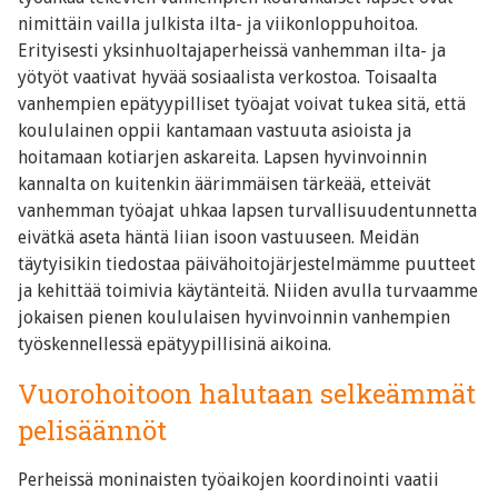
nimittäin vailla julkista ilta- ja viikonloppuhoitoa.
Erityisesti yksinhuoltajaperheissä vanhemman ilta- ja
yötyöt vaativat hyvää sosiaalista verkostoa. Toisaalta
vanhempien epätyypilliset työajat voivat tukea sitä, että
koululainen oppii kantamaan vastuuta asioista ja
hoitamaan kotiarjen askareita. Lapsen hyvinvoinnin
kannalta on kuitenkin äärimmäisen tärkeää, etteivät
vanhemman työajat uhkaa lapsen turvallisuudentunnetta
eivätkä aseta häntä liian isoon vastuuseen. Meidän
täytyisikin tiedostaa päivähoitojärjestelmämme puutteet
ja kehittää toimivia käytänteitä. Niiden avulla turvaamme
jokaisen pienen koululaisen hyvinvoinnin vanhempien
työskennellessä epätyypillisinä aikoina.
Vuorohoitoon halutaan selkeämmät
pelisäännöt
Perheissä moninaisten työaikojen koordinointi vaatii