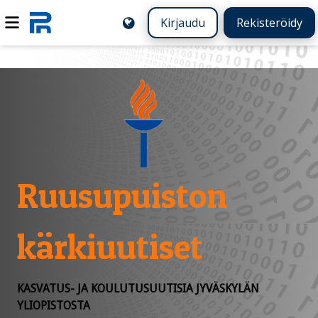
Kirjaudu
Rekisteröidy
Ruusupuiston
kärkiuutiset
KASVATUS- JA KOULUTUSUUTISIA JYVÄSKYLÄN
YLIOPISTOSTA