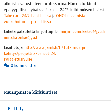
aikuiskasvatustieteen professorina. Hän on tutkinut
epätyypillistä työaikaa Perheet 24/7-tutkimuksen lisäksi
Take care 24/7-hankkeessa
ja
OHOI-osaamista
vuorohoitoon -projektissa
.
Lähetä palautetta kirjoittajille:
marja-leena.laakso@jyu.fi
,
anna.k.ronka@jyu.fi
Lisätietoja:
http://www.jamk.fi/fi/Tutkimus-ja-
kehitys/projektit/Perheet-24/
Palaa etusivulle
0 kommenttia
Ruusupuiston kärkiuutiset
Esittely