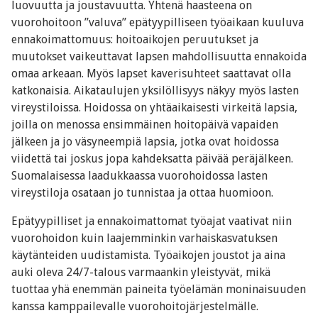
luovuutta ja joustavuutta. Yhtenä haasteena on
vuorohoitoon ”valuva” epätyypilliseen työaikaan kuuluva
ennakoimattomuus: hoitoaikojen peruutukset ja
muutokset vaikeuttavat lapsen mahdollisuutta ennakoida
omaa arkeaan. Myös lapset kaverisuhteet saattavat olla
katkonaisia. Aikataulujen yksilöllisyys näkyy myös lasten
vireystiloissa. Hoidossa on yhtäaikaisesti virkeitä lapsia,
joilla on menossa ensimmäinen hoitopäivä vapaiden
jälkeen ja jo väsyneempiä lapsia, jotka ovat hoidossa
viidettä tai joskus jopa kahdeksatta päivää peräjälkeen.
Suomalaisessa laadukkaassa vuorohoidossa lasten
vireystiloja osataan jo tunnistaa ja ottaa huomioon.
Epätyypilliset ja ennakoimattomat työajat vaativat niin
vuorohoidon kuin laajemminkin varhaiskasvatuksen
käytänteiden uudistamista. Työaikojen joustot ja aina
auki oleva 24/7-talous varmaankin yleistyvät, mikä
tuottaa yhä enemmän paineita työelämän moninaisuuden
kanssa kamppailevalle vuorohoitojärjestelmälle.