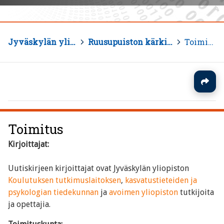
Jyväskylän yliopisto
>
Ruusupuiston kärkiuutiset
>
Toimitus
Toimitus
Kirjoittajat:
Uutiskirjeen kirjoittajat ovat Jyväskylän yliopiston
Koulutuksen tutkimuslaitoksen
,
kasvatustieteiden ja
psykologian tiedekunnan
ja
avoimen yliopiston
tutkijoita
ja opettajia.