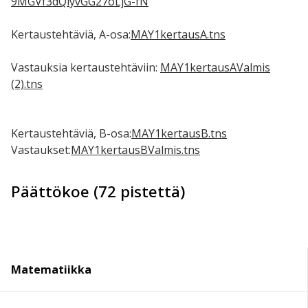
9MGVf3dQlyvGG27oLjG-fN
Kertaustehtäviä, A-osa:
MAY1kertausA.tns
Vastauksia kertaustehtäviin:
MAY1kertausAValmis
(2).tns
Kertaustehtäviä, B-osa:
MAY1kertausB.tns
Vastaukset:
MAY1kertausBValmis.tns
Päättökoe (72 pistettä)
Matematiikka