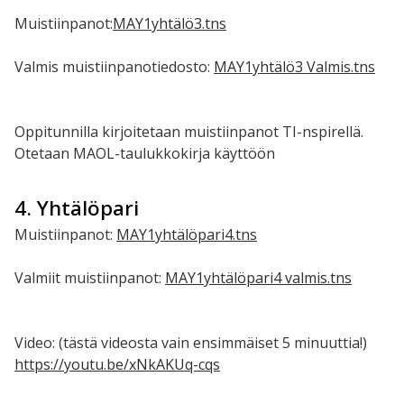
Muistiinpanot:
MAY1yhtälö3.tns
Valmis muistiinpanotiedosto:
MAY1yhtälö3 Valmis.tns
Oppitunnilla kirjoitetaan muistiinpanot TI-nspirellä.
Otetaan MAOL-taulukkokirja käyttöön
4. Yhtälöpari
Muistiinpanot:
MAY1yhtälöpari4.tns
Valmiit muistiinpanot:
MAY1yhtälöpari4 valmis.tns
Video: (tästä videosta vain ensimmäiset 5 minuuttia!)
https://youtu.be/xNkAKUq-cqs