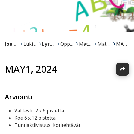
Joensuu
>
Lukiot
>
Lyseon lukio
>
Oppiaineet ja kurssit
>
Matematiikka
>
Matikka / Minna
>
MAY1, 2024
MAY1, 2024
Arviointi
Välitestit 2 x 6 pistettä
Koe 6 x 12 pistettä
Tuntiaktiivisuus, kotitehtävät