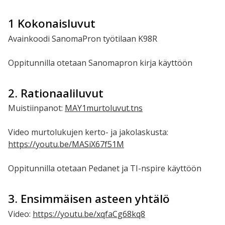
1 Kokonaisluvut
Avainkoodi SanomaPron työtilaan K98R
Oppitunnilla otetaan Sanomapron kirja käyttöön
2. Rationaaliluvut
Muistiinpanot:
MAY1murtoluvut.tns
Video murtolukujen kerto- ja jakolaskusta:
https://youtu.be/MASiX67f51M
Oppitunnilla otetaan Pedanet ja TI-nspire käyttöön
3. Ensimmäisen asteen yhtälö
Video:
https://youtu.be/xqfaCg68kq8