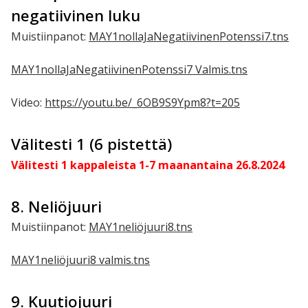
negatiivinen luku
Muistiinpanot:
MAY1nollaJaNegatiivinenPotenssi7.tns
MAY1nollaJaNegatiivinenPotenssi7 Valmis.tns
Video:
https://youtu.be/_6OB9S9Ypm8?t=205
Välitesti 1 (6 pistettä)
Välitesti 1 kappaleista 1-7 maanantaina 26.8.2024
8. Neliöjuuri
Muistiinpanot: ​
MAY1neliöjuuri8.tns
MAY1neliöjuuri8 valmis.tns
9. Kuutiojuuri