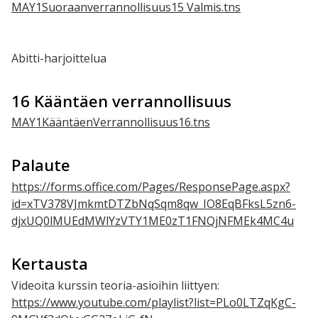
MAY1Suoraanverrannollisuus15 Valmis.tns
Abitti-harjoittelua
16 Kääntäen verrannollisuus
MAY1KääntäenVerrannollisuus16.tns
Palaute
https://forms.office.com/Pages/ResponsePage.aspx?
id=xTV378VJmkmtDTZbNqSqm8qw_IO8EqBFksL5zn6-
djxUQ0lMUEdMWlYzVTY1ME0zT1FNQjNFMEk4MC4u
Kertausta
Videoita kurssin teoria-asioihin liittyen:
https://www.youtube.com/playlist?list=PLo0LTZqKgC-