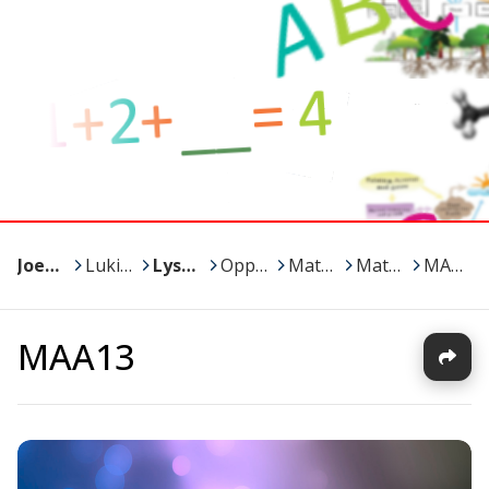
Joensuu
>
Lukiot
>
Lyseon lukio
>
Oppiaineet ja kurssit
>
Matematiikka
>
Matikka / Minna
>
MAA13
MAA13