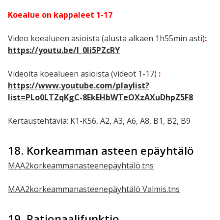
Koealue on kappaleet 1-17
Video koealueen asioista (alusta alkaen 1h55min asti)
:
https://youtu.be/l_0Ii5PZcRY
Videoita koealueen asioista (videot 1-17)
:
https://www.youtube.com/playlist?
list=PLo0LTZqKgC-8EkEHbWTeOXzAXuDhpZ5F8
Kertaustehtäviä: K1-K56, A2, A3, A6, A8, B1, B2, B9
18. Korkeamman asteen epäyhtälö
MAA2korkeammanasteenepäyhtälö.tns
MAA2korkeammanasteenepäyhtälö Valmis.tns
19. Rationaalifunktio