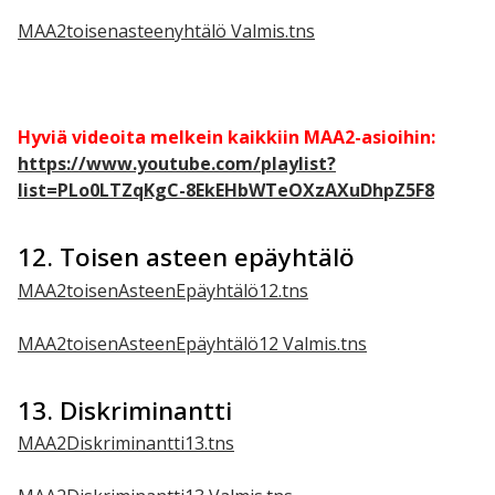
MAA2toisenasteenyhtälö Valmis.tns
Hyviä videoita melkein kaikkiin MAA2-asioihin:
https://www.youtube.com/playlist?
list=PLo0LTZqKgC-8EkEHbWTeOXzAXuDhpZ5F8
12. Toisen asteen epäyhtälö
MAA2toisenAsteenEpäyhtälö12.tns
MAA2toisenAsteenEpäyhtälö12 Valmis.tns
13. Diskriminantti
MAA2Diskriminantti13.tns