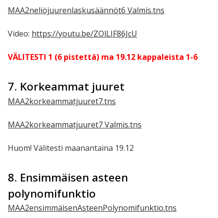
MAA2neliöjuurenlaskusäännöt6 Valmis.tns
Video:
https://youtu.be/ZOlLIF86JcU
VÄLITESTI 1 (6 pistettä) ma 19.12 kappaleista 1-6
7. Korkeammat juuret
MAA2korkeammatjuuret7.tns
MAA2korkeammatjuuret7 Valmis.tns
Huom! Välitesti maanantaina 19.12
8. Ensimmäisen asteen
polynomifunktio
MAA2ensimmäisenAsteenPolynomifunktio.tns