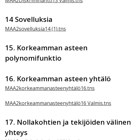
MAA2Diskriminantti13 Valmis.tns
14 Sovelluksia
MAA2sovelluksia14 (1).tns
15. Korkeamman asteen
polynomifunktio
16. Korkeamman asteen yhtälö
MAA2korkeammanasteenyhtälö16.tns
MAA2korkeammanasteenyhtälö16 Valmis.tns
17. Nollakohtien ja tekijöiden välinen
yhteys