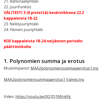
21. Rationaaliyhtälö
22. Juurifunktio
VÄLITESTI 3 (6 pistettä) keskiviikkona 22.2
kappaleista 18-22
23. Neliöjuuriyhtälö
24. Yleinen juuriyhtälö
KOE kappaleista 18-24 neljännen periodin
päättöviikolla
1. Polynomien summa ja erotus
Muistiinpanot:
MAA2polynomiensummajaerotus1.tns
MAA2polynomiensummajaerotus1 Valmis.tns
Video:
https://youtu.be/0Q7Q1Mtn6fg