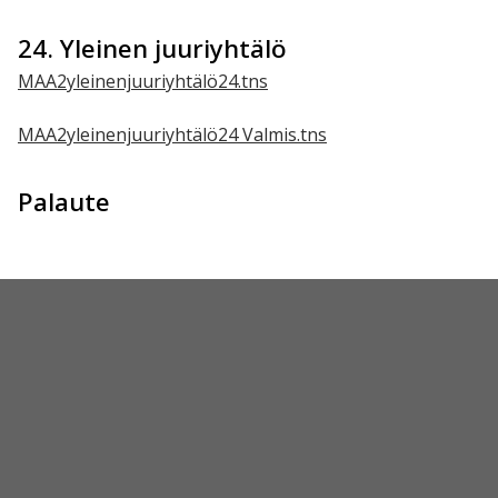
24. Yleinen juuriyhtälö
MAA2yleinenjuuriyhtälö24.tns
MAA2yleinenjuuriyhtälö24 Valmis.tns
Palaute
Matematiikka
IB mathematics (MG)
IB SL HL Mathematics (TE)