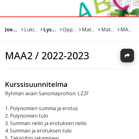
Joensuu
>
Lukiot
>
Lyseon lukio
>
Oppiaineet ja kurssit
>
Matematiikka
>
Matikka / Minna
>
MAA2 / 2022-2023
MAA2 / 2022-2023
Kurssisuunnitelma
Ryhmän avain Sanomaprohon:
LZ2F
1. Polynomien summa ja erotus
2. Polynomien tulo
3. Summan neliö ja erotuksen neliö
4. Summan ja erotuksen tulo
5. Tekijöihin jakaminen