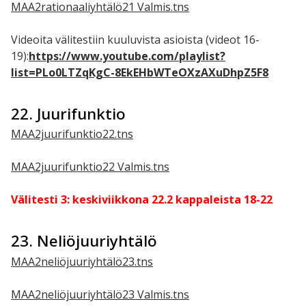
MAA2rationaaliyhtälö21 Valmis.tns
Videoita välitestiin kuuluvista asioista (videot 16-
19):
https://www.youtube.com/playlist?
list=PLo0LTZqKgC-8EkEHbWTeOXzAXuDhpZ5F8
22. Juurifunktio
MAA2juurifunktio22.tns
MAA2juurifunktio22 Valmis.tns
Välitesti 3: keskiviikkona 22.2 kappaleista 18-22
23. Neliöjuuriyhtälö
MAA2neliöjuuriyhtälö23.tns
MAA2neliöjuuriyhtälö23 Valmis.tns