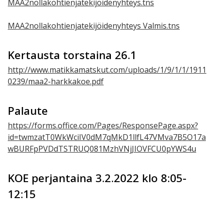
MAA2nollakohtienjatekijöidenyhteys.tns
MAA2nollakohtienjatekijöidenyhteys Valmis.tns
Kertausta torstaina 26.1
http://www.matikkamatskut.com/uploads/1/9/1/1/1911
0239/maa2-harkkakoe.pdf
Palaute
https://forms.office.com/Pages/ResponsePage.aspx?
id=twmzatT0WkWciIV0dM7qMkD1llfL47VMva7B5O17a
wBURFpPVDdTSTRUQ081MzhVNjJIOVFCU0pYWS4u
KOE perjantaina 3.2.2022 klo 8:05-
12:15