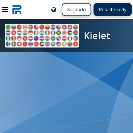
Kirjaudu
Rekisteröidy
Kielet