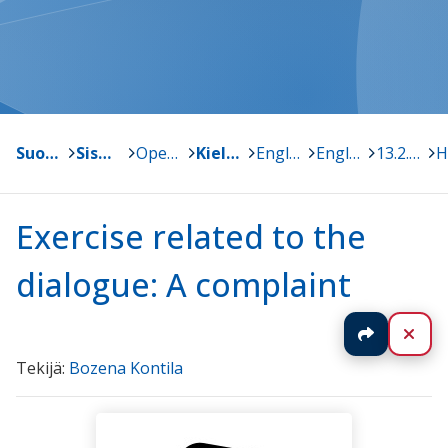
Suonenjoki
>
Sisä-Savon kansalaisopisto
>
Opetussuunnitelma ja oppiaineet
>
Kielet
>
Englanti
>
English @ work
>
13.2.2018
>
Exercise related to the
dialogue: A complaint
Jaa
Sul
Tekijä:
Bozena Kontila