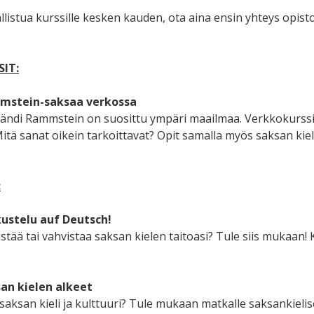
allistua kurssille kesken kauden, ota aina ensin yhteys opist
IT:
mmstein-saksaa verkossa
ändi Rammstein on suosittu ympäri maailmaa. Verkkokurssi
itä sanat oikein tarkoittavat? Opit samalla myös saksan kiel
:
kustelu auf Deutsch!
istää tai vahvistaa saksan kielen taitoasi? Tule siis mukaan
san kielen alkeet
saksan kieli ja kulttuuri? Tule mukaan matkalle saksankieli