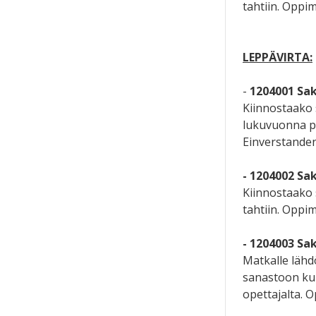
tahtiin. Oppim
LEPPÄVIRTA:
-
1204001 Saks
Kiinnostaako 
lukuvuonna pä
Einverstanden
- 1204002 Sak
Kiinnostaako 
tahtiin. Oppim
- 1204003 Sak
Matkalle lähdö
sanastoon kul
opettajalta. 