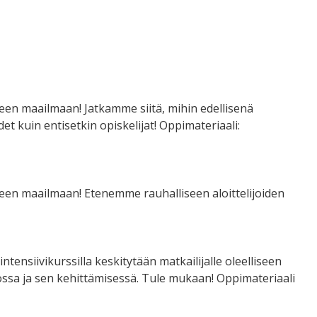
seen maailmaan! Jatkamme siitä, mihin edellisenä
 kuin entisetkin opiskelijat! Oppimateriaali:
seen maailmaan! Etenemme rauhalliseen aloittelijoiden
tensiivikurssilla keskitytään matkailijalle oleelliseen
ossa ja sen kehittämisessä. Tule mukaan! Oppimateriaali