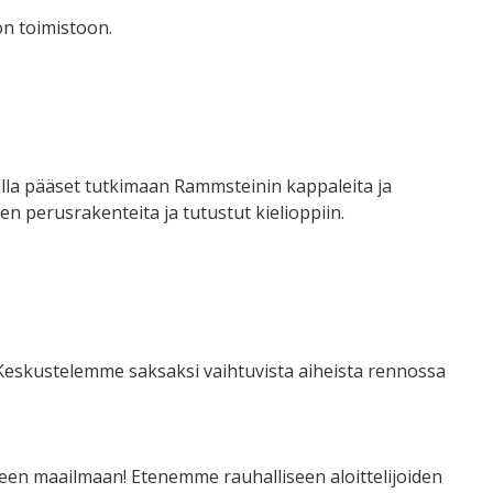
on toimistoon.
lla pääset tutkimaan Rammsteinin kappaleita ja
en perusrakenteita ja tutustut kielioppiin.
! Keskustelemme saksaksi vaihtuvista aiheista rennossa
seen maailmaan! Etenemme rauhalliseen aloittelijoiden