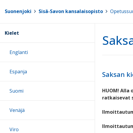
Suonenjoki
>
Sisä-Savon kansalaisopisto
>
Opetussuu
Kielet
Saks
Englanti
Espanja
Saksan ki
HUOM! Alla o
Suomi
ratkaisevat 
Venäjä
Ilmoittautum
Ilmoittautumi
Viro