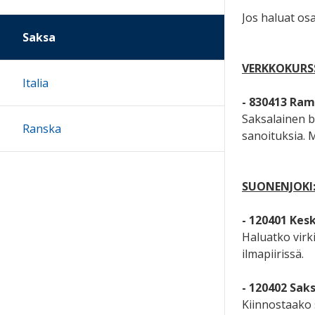
Jos haluat os
Saksa
VERKKOKURSS
Italia
- 830413 Ra
Saksalainen b
Ranska
sanoituksia. M
SUONENJOKI
- 120401 Kes
Haluatko virk
ilmapiirissä.
- 120402 Sak
Kiinnostaako 