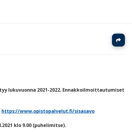
J
istyy lukuvuonna 2021-2022. Ennakkoilmoittautumiset
a
https://www.opistopalvelut.fi/sisasavo
.2021 klo 9.00 (puhelimitse).