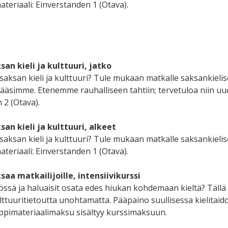
ateriaali: Einverstanden 1 (Otava).
an kieli ja kulttuuri, jatko
saksan kieli ja kulttuuri? Tule mukaan matkalle saksankieli
äsimme. Etenemme rauhalliseen tahtiin; tervetuloa niin uudet
 2 (Otava).
san kieli ja kulttuuri, alkeet
saksan kieli ja kulttuuri? Tule mukaan matkalle saksankieli
ateriaali: Einverstanden 1 (Otava).
saa matkailijoille, intensiivikurssi
ssä ja haluaisit osata edes hiukan kohdemaan kieltä? Tällä in
ttuuritietoutta unohtamatta. Pääpaino suullisessa kielitaid
Oppimateriaalimaksu sisältyy kurssimaksuun.