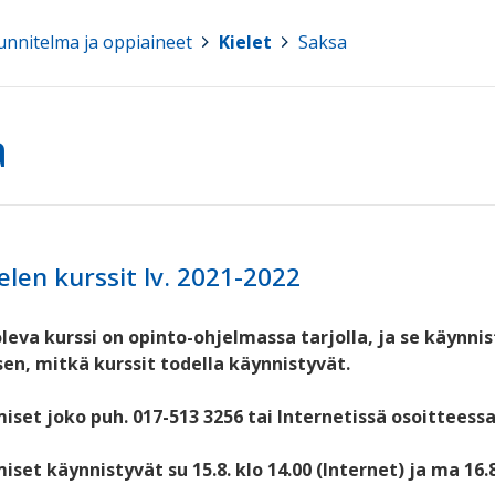
nnitelma ja oppiaineet
>
Kielet
>
Saksa
a
elen kurssit lv. 2021-2022
leva kurssi on opinto-ohjelmassa tarjolla, ja se käynn
sen, mitkä kurssit todella käynnistyvät.
iset joko puh. 017-513 3256 tai Internetissä osoitteess
set käynnistyvät su 15.8. klo 14.00 (Internet) ja ma 16.8