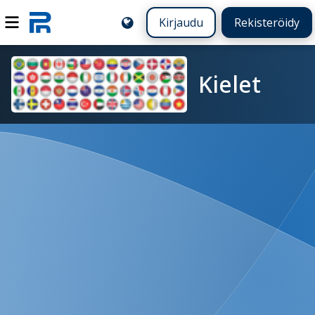
Kirjaudu
Rekisteröidy
Kielet