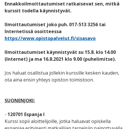
Ennakkoilmoittautumiset ratkaisevat sen, mitkä
kurssit todella käynnistyvät.
Ilmoittautumiset joko puh. 017-513 3256 tai
Internetissä osoitteessa
https://www.opistopalvelut.fi/sisasavo
Ilmoittautumiset käynnistyvät su 15.8. klo 14.00
(Internet) ja ma 16.8.2021 klo 9.00 (puhelimitse).
Jos haluat osallistua jollekin kurssille kesken kauden,
ota aina ensin yhteys opiston toimistoon.
SUONENJOKI:
-
120701 Espanja I
Kurssi sopii aloittelijoille, jotka haluavat opiskella
espanjaa erityisesti matkailijan tarpeisiin painottuvalla