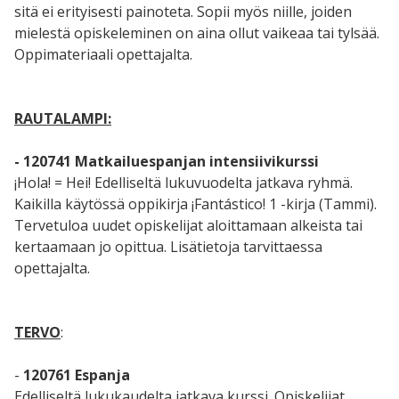
sitä ei erityisesti painoteta. Sopii myös niille, joiden
mielestä opiskeleminen on aina ollut vaikeaa tai tylsää.
Oppimateriaali opettajalta.
RAUTALAMPI:
- 120741 Matkailuespanjan intensiivikurssi
¡Hola! = Hei! Edelliseltä lukuvuodelta jatkava ryhmä.
Kaikilla käytössä oppikirja ¡Fantástico! 1 -kirja (Tammi).
Tervetuloa uudet opiskelijat aloittamaan alkeista tai
kertaamaan jo opittua. Lisätietoja tarvittaessa
opettajalta.
TERVO
:
-
120761 Espanja
Edelliseltä lukukaudelta jatkava kurssi. Opiskelijat