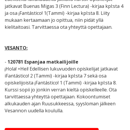
jatkavat Buenas Migas 3 (Finn Lectura) -kirjaa kpl:sta 4
ja osa ¡Fantástico! 1(Tammi) -kirjaa kpl:sta 8. Liity
mukaan kertaamaan jo opittua, niin pidät yllä
kielitaitoasi. Tarvittaessa ota yhteyttä opettajaan.
VESANTO:
-
120781 Espanjaa matkailijoille
¡Hola! =Hei! Edellisen lukuvuoden opiskelijat jatkavat
iFantástico! 2 (Tammi) -kirjaa kpl:sta 7 sekä osa
opiskelijoista ¡Fantástico! 1 (Tammi) -kirjaa kpl:sta 8.
Kurssi sopii jo jonkin verran kieltä opiskelleelle. Ota
tarvittaessa yhteyttä opettajaan. Kokoontumiset
alkukauden ajan Ruusukkeessa, syysloman jälkeen
Vesannon uudella koululla.