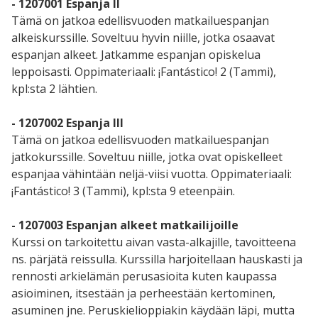
- 1207001 Espanja II
Tämä on jatkoa edellisvuoden matkailuespanjan
alkeiskurssille. Soveltuu hyvin niille, jotka osaavat
espanjan alkeet. Jatkamme espanjan opiskelua
leppoisasti. Oppimateriaali: ¡Fantástico! 2 (Tammi),
kpl:sta 2 lähtien.
- 1207002 Espanja III
Tämä on jatkoa edellisvuoden matkailuespanjan
jatkokurssille. Soveltuu niille, jotka ovat opiskelleet
espanjaa vähintään neljä-viisi vuotta. Oppimateriaali:
¡Fantástico! 3 (Tammi), kpl:sta 9 eteenpäin.
- 1207003 Espanjan alkeet matkailijoille
Kurssi on tarkoitettu aivan vasta-alkajille, tavoitteena
ns. pärjätä reissulla. Kurssilla harjoitellaan hauskasti ja
rennosti arkielämän perusasioita kuten kaupassa
asioiminen, itsestään ja perheestään kertominen,
asuminen jne. Peruskielioppiakin käydään läpi, mutta