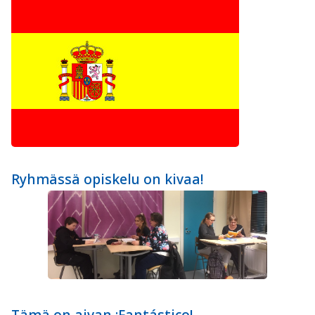
Ryhmässä opiskelu on kivaa!
Tämä on aivan ¡Fantástico!