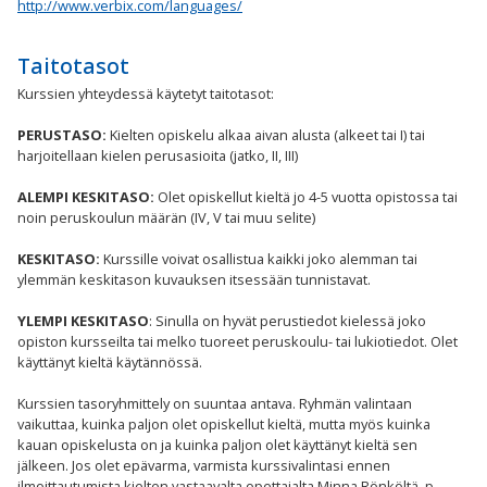
http://www.verbix.com/languages/
Taitotasot
Kurssien yhteydessä käytetyt taitotasot:
PERUSTASO:
Kielten opiskelu alkaa aivan alusta (alkeet tai I) tai
harjoitellaan kielen perusasioita (jatko, II, III)
ALEMPI KESKITASO:
Olet opiskellut kieltä jo 4-5 vuotta opistossa tai
noin peruskoulun määrän (IV, V tai muu selite)
KESKITASO:
Kurssille voivat osallistua kaikki joko alemman tai
ylemmän keskitason kuvauksen itsessään tunnistavat.
YLEMPI KESKITASO
: Sinulla on hyvät perustiedot kielessä joko
opiston kursseilta tai melko tuoreet peruskoulu- tai lukiotiedot. Olet
käyttänyt kieltä käytännössä.
Kurssien tasoryhmittely on suuntaa antava. Ryhmän valintaan
vaikuttaa, kuinka paljon olet opiskellut kieltä, mutta myös kuinka
kauan opiskelusta on ja kuinka paljon olet käyttänyt kieltä sen
jälkeen. Jos olet epävarma, varmista kurssivalintasi ennen
ilmoittautumista kielten vastaavalta opettajalta Minna Rönköltä, p.