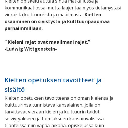
Kielten opiskelu auttaa sinua matkailussa ja
kommunikaatiossa, mutta laajentaa myös tietämystäsi
vieraista kulttuureista ja maailmasta.
Kielten
osaaminen on sivistystä ja kulttuuripääomaa
parhaimmillaan.
” Kieleni rajat ovat maailmani rajat.”
-Ludwig Wittgenstein-
Kielten opetuksen tavoitteet ja
sisältö
Kielten opetuksen tavoitteena on oman kielensä ja
kulttuurinsa tunnistava kansalainen, jolla on
tarvittavat vieraan kielen ja kulttuurin taidot
selviytyäkseen ja toimiakseen kansainvälisissä
tilanteissa niin vapaa-aikana, opiskelussa kuin