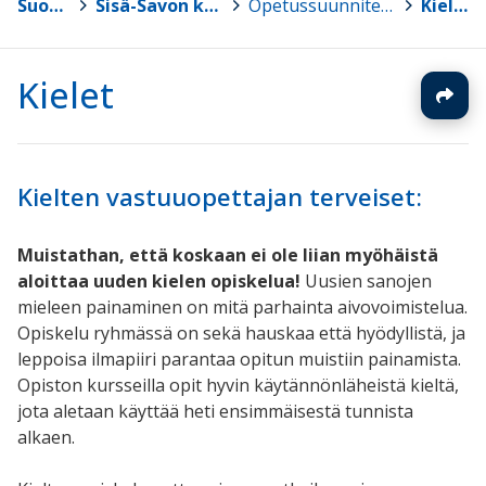
Suonenjoki
>
Sisä-Savon kansalaisopisto
>
Opetussuunnitelma ja oppiaineet
>
Kielet
Kielet
Kielten vastuuopettajan terveiset:
Muistathan, että koskaan ei ole liian myöhäistä
aloittaa uuden kielen opiskelua!
Uusien sanojen
mieleen painaminen on mitä parhainta aivovoimistelua.
Opiskelu ryhmässä on sekä hauskaa että hyödyllistä, ja
leppoisa ilmapiiri parantaa opitun muistiin painamista.
Opiston kursseilla opit hyvin käytännönläheistä kieltä,
jota aletaan käyttää heti ensimmäisestä tunnista
alkaen.