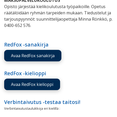
MAKSUPALVELUKOULUTUS
Opisto järjestää kielikoulutusta työpaikoille. Opetus
räätälöidään ryhmän tarpeiden mukaan. Tiedustelut ja
tarjouspyynnöt: suunnittelijaopettaja Minna Rönkkö, p.
0400-652 576.
RedFox -sanakirja
Avaa RedFox sanakirja
RedFox -kielioppi
Avaa RedFox kielioppi
Verbintaivutus -testaa taitosi!
Verbintaivutustaulukkoja eri kielillä :