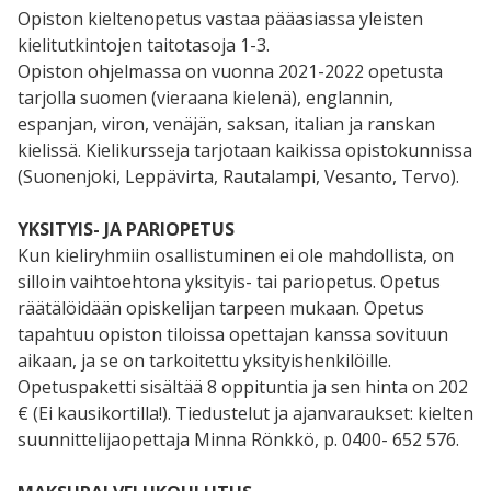
Opiston kieltenopetus vastaa pääasiassa yleisten
kielitutkintojen taitotasoja 1-3.
Opiston ohjelmassa on vuonna 2021-2022 opetusta
tarjolla suomen (vieraana kielenä), englannin,
espanjan, viron, venäjän, saksan, italian ja ranskan
kielissä. Kielikursseja tarjotaan kaikissa opistokunnissa
(Suonenjoki, Leppävirta, Rautalampi, Vesanto, Tervo).
YKSITYIS- JA PARIOPETUS
Kun kieliryhmiin osallistuminen ei ole mahdollista, on
silloin vaihtoehtona yksityis- tai pariopetus. Opetus
räätälöidään opiskelijan tarpeen mukaan. Opetus
tapahtuu opiston tiloissa opettajan kanssa sovituun
aikaan, ja se on tarkoitettu yksityishenkilöille.
Opetuspaketti sisältää 8 oppituntia ja sen hinta on 202
€ (Ei kausikortilla!). Tiedustelut ja ajanvaraukset: kielten
suunnittelijaopettaja Minna Rönkkö, p. 0400- 652 576.