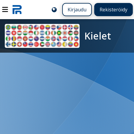
Kirjaudu
Rekisteröidy
Kielet