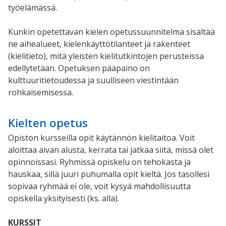
työelämässä.
Kunkin opetettavan kielen opetussuunnitelma sisältää
ne aihealueet, kielenkäyttötilanteet ja rakenteet
(kielitieto), mitä yleisten kielitutkintojen perusteissa
edellytetään. Opetuksen pääpaino on
kulttuuritietoudessa ja suulliseen viestintään
rohkaisemisessa.
Kielten opetus
Opiston kursseilla opit käytännön kielitaitoa. Voit
aloittaa aivan alusta, kerrata tai jatkaa siitä, missä olet
opinnoissasi. Ryhmissä opiskelu on tehokasta ja
hauskaa, sillä juuri puhumalla opit kieltä. Jos tasollesi
sopivaa ryhmää ei ole, voit kysyä mahdollisuutta
opiskella yksityisesti (ks. alla).
KURSSIT