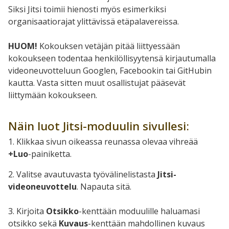
Siksi Jitsi toimii hienosti myös esimerkiksi
organisaatiorajat ylittävissä etäpalavereissa.
HUOM!
Kokouksen vetäjän pitää liittyessään
kokoukseen todentaa henkilöllisyytensä kirjautumalla
videoneuvotteluun Googlen, Facebookin tai GitHubin
kautta. Vasta sitten muut osallistujat pääsevät
liittymään kokoukseen.
Näin luot Jitsi-moduulin sivullesi:
1. Klikkaa sivun oikeassa reunassa olevaa vihreää
+Luo
-painiketta.
2. Valitse avautuvasta työvälinelistasta
Jitsi-
videoneuvottelu
. Napauta sitä.
3. Kirjoita
Otsikko
-kenttään moduulille haluamasi
otsikko sekä
Kuvaus
-kenttään mahdollinen kuvaus