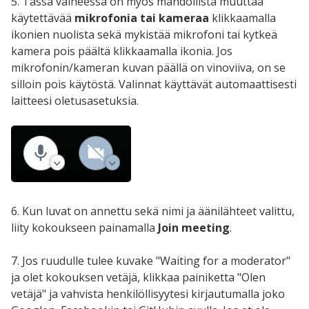
5. Tässä vaiheessa on myös mahdollista muuttaa
käytettävää
mikrofonia tai kameraa
klikkaamalla
ikonien nuolista sekä mykistää mikrofoni tai kytkeä
kamera pois päältä klikkaamalla ikonia. Jos
mikrofonin/kameran kuvan päällä on vinoviiva, on se
silloin pois käytöstä. Valinnat käyttävät automaattisesti
laitteesi oletusasetuksia.
6. Kun luvat on annettu sekä nimi ja äänilähteet valittu,
liity kokoukseen painamalla
Join meeting
.
7. Jos ruudulle tulee kuvake "Waiting for a moderator"
ja olet kokouksen vetäjä, klikkaa painiketta "Olen
vetäjä" ja vahvista henkilöllisyytesi kirjautumalla joko