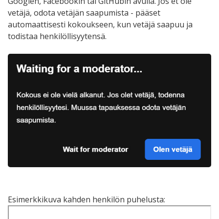
Googlen, Facebookin tai GitHubin avulla. Jos et ole
vetäjä, odota vetäjän saapumista - pääset
automaattisesti kokoukseen, kun vetäjä saapuu ja
todistaa henkilöllisyytensä.
Esimerkkikuva kahden henkilön puhelusta: