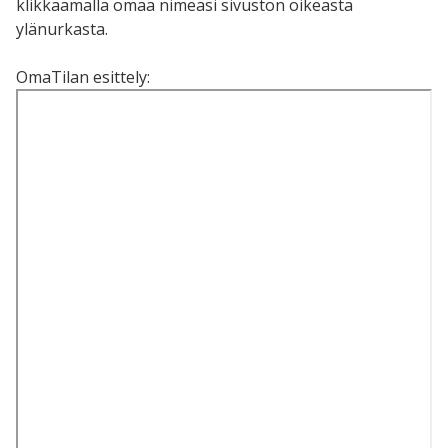
klikkaamalla omaa nimeäsi sivuston oikeasta
ylänurkasta.
OmaTilan esittely: