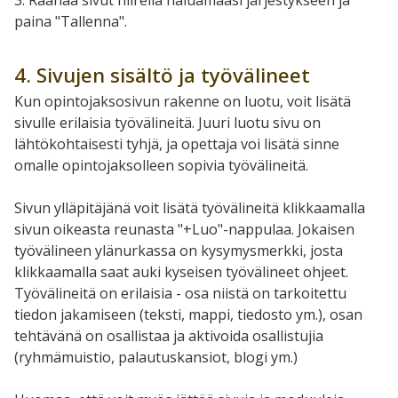
paina "Tallenna".
4. Sivujen sisältö ja työvälineet
Kun opintojaksosivun rakenne on luotu, voit lisätä
sivulle erilaisia työvälineitä. Juuri luotu sivu on
lähtökohtaisesti tyhjä, ja opettaja voi lisätä sinne
omalle opintojaksolleen sopivia työvälineitä.
Sivun ylläpitäjänä voit lisätä työvälineitä klikkaamalla
sivun oikeasta reunasta "+Luo"-nappulaa. Jokaisen
työvälineen ylänurkassa on kysymysmerkki, josta
klikkaamalla saat auki kyseisen työvälineet ohjeet.
Työvälineitä on erilaisia - osa niistä on tarkoitettu
tiedon jakamiseen (teksti, mappi, tiedosto ym.), osan
tehtävänä on osallistaa ja aktivoida osallistujia
(ryhmämuistio, palautuskansiot, blogi ym.)