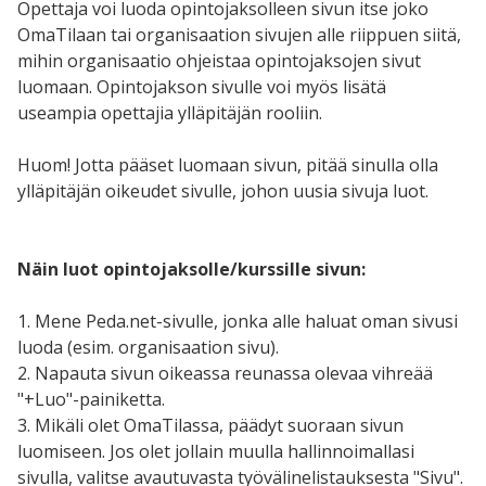
Opettaja voi luoda opintojaksolleen sivun itse joko
OmaTilaan tai organisaation sivujen alle riippuen siitä,
mihin organisaatio ohjeistaa opintojaksojen sivut
luomaan. Opintojakson sivulle voi myös lisätä
useampia opettajia ylläpitäjän rooliin.
Huom! Jotta pääset luomaan sivun, pitää sinulla olla
ylläpitäjän oikeudet sivulle, johon uusia sivuja luot.
Näin luot opintojaksolle/kurssille sivun:
1. Mene Peda.net-sivulle, jonka alle haluat oman sivusi
luoda (esim. organisaation sivu).
2.
Napauta sivun oikeassa reunassa olevaa vihreää
"+Luo"-painiketta
.
3. Mikäli olet OmaTilassa, päädyt suoraan sivun
luomiseen. Jos olet jollain muulla hallinnoimallasi
sivulla, valitse avautuvasta työvälinelistauksesta "Sivu".