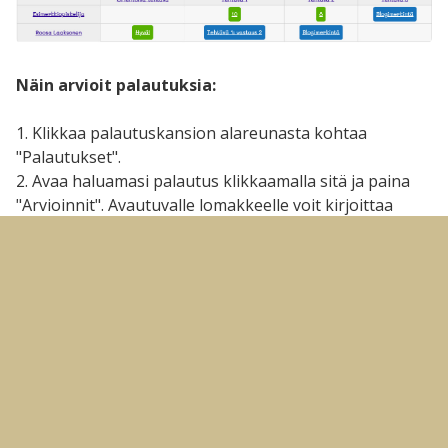
Näin arvioit palautuksia:
1. Klikkaa palautuskansion alareunasta kohtaa
"Palautukset".
2. Avaa haluamasi palautus klikkaamalla sitä ja paina
"Arvioinnit". Avautuvalle lomakkeelle voit kirjoittaa
arvosanan ja/tai sanallisen arvion.
3. Paina "Tallenna", niin arviointi tallentuu ja tulee
näkyviin myös osallistujalle.
Näin tarkastelet annettuja arviointeja:
1. Mene sivulle, jonka arviointeja haluat tarkastella.
2. Klikkaa sivun perässä olevaa kolmea pistettä ja
"Näytä arvioinnit".
3. Ylläpitäjä näkee taulukosta kaikkien osallistujien