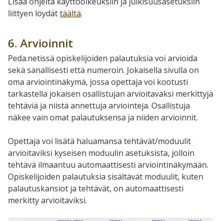
Lisää ohjeita käyttöoikeuksiin ja julkisuusasetuksiin
liittyen löydät
täältä
.
6. Arvioinnit
Peda.netissä opiskelijoiden palautuksia voi arvioida
sekä sanallisesti että numeroin. Jokaisella sivulla on
oma arviointinäkymä, jossa opettaja voi kootusti
tarkastella jokaisen osallistujan arvioitavaksi merkittyjä
tehtäviä ja niistä annettuja arviointeja. Osallistuja
näkee vain omat palautuksensa ja niiden arvioinnit.
Opettaja voi lisätä haluamansa tehtävät/moduulit
arvioitaviksi kyseisen moduulin asetuksista, jolloin
tehtävä ilmaantuu automaattisesti arviointinäkymään.
Opiskelijoiden palautuksia sisältävät moduulit, kuten
palautuskansiot ja tehtävät, on automaattisesti
merkitty arvioitaviksi.