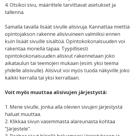
4. Otsikoi sivu, määrittele tarvittavat asetukset ja
tallenna.
Samalla tavalla lisäät sivulle alisivuja. Kannattaa miettiä
opintojakson rakenne alisivuineen valmiiksi ennen
kuin lisäät sivuille sisältöä. Opintokokonaisuuden voi
rakentaa monella tapaa. Tyypillisesti
opintokokonaisuuden alisivut rakennetaan joko
aikataulun tai teemojen mukaan (esim. yksi teema
yhdelle alisivulle). Alisivut voi myös tuoda näkyville joko
kaikki kerralla tai yksi kerrallaan.
Voit myös muuttaa alisivujen järjestystä:
1. Mene sivulle, jonka alla olevien sivujen järjestystä
haluat muuttaa.
2. Klikkaa sivun vasemmasta alareunasta kohtaa
"Järjestele".
3. Raahaa sivut hiirellä haluamaasi järjestykseen ja