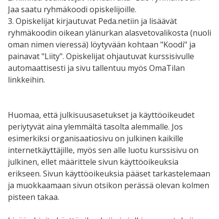
Jaa saatu ryhmäkoodi opiskelijoille.
3. Opiskelijat kirjautuvat Peda.netiin ja lisäävät
ryhmäkoodin oikean ylänurkan alasvetovalikosta (nuoli
oman nimen vieressä) löytyvään kohtaan "Koodi" ja
painavat "Liity". Opiskelijat ohjautuvat kurssisivulle
automaattisesti ja sivu tallentuu myös OmaTilan
linkkeihin.
Huomaa, että julkisuusasetukset ja käyttöoikeudet
periytyvät aina ylemmältä tasolta alemmalle. Jos
esimerkiksi organisaatiosivu on julkinen kaikille
internetkäyttäjille, myös sen alle luotu kurssisivu on
julkinen, ellet määrittele sivun käyttöoikeuksia
erikseen. Sivun käyttöoikeuksia pääset tarkastelemaan
ja muokkaamaan sivun otsikon perässä olevan kolmen
pisteen takaa.