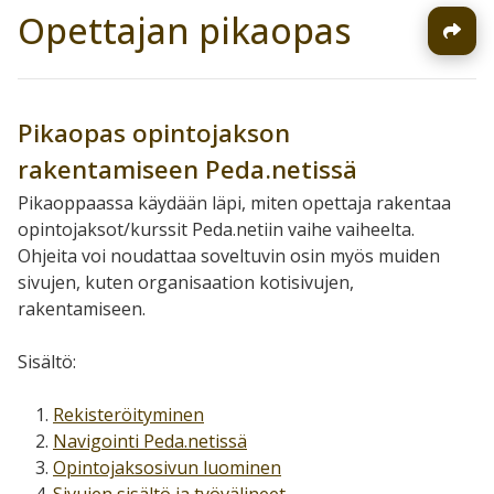
Opettajan pikaopas
Pikaopas opintojakson
rakentamiseen Peda.netissä
Pikaoppaassa käydään läpi, miten opettaja rakentaa
opintojaksot/kurssit Peda.netiin vaihe vaiheelta.
Ohjeita voi noudattaa soveltuvin osin myös muiden
sivujen, kuten organisaation kotisivujen,
rakentamiseen.
Sisältö:
Rekisteröityminen
Navigointi Peda.netissä
Opintojaksosivun luominen
Sivujen sisältö ja työvälineet