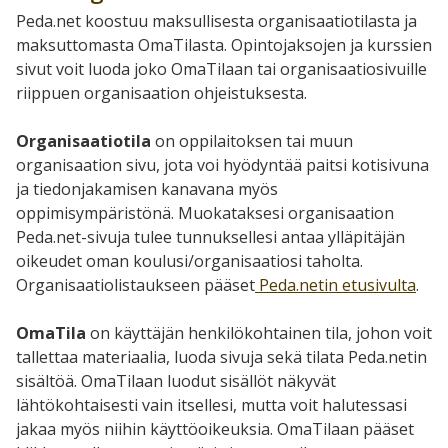
Peda.net koostuu maksullisesta organisaatiotilasta ja
maksuttomasta OmaTilasta. Opintojaksojen ja kurssien
sivut voit luoda joko OmaTilaan tai organisaatiosivuille
riippuen organisaation ohjeistuksesta.
Organisaatiotila
on oppilaitoksen tai muun
organisaation sivu, jota voi hyödyntää paitsi kotisivuna
ja tiedonjakamisen kanavana myös
oppimisympäristönä. Muokataksesi organisaation
Peda.net-sivuja tulee tunnuksellesi antaa ylläpitäjän
oikeudet oman koulusi/organisaatiosi taholta.
Organisaatiolistaukseen pääset
Peda.netin etusivulta
.
OmaTila
on käyttäjän henkilökohtainen tila, johon voit
tallettaa materiaalia, luoda sivuja sekä tilata Peda.netin
sisältöä. OmaTilaan luodut sisällöt näkyvät
lähtökohtaisesti vain itsellesi, mutta voit halutessasi
jakaa myös niihin käyttöoikeuksia. OmaTilaan pääset