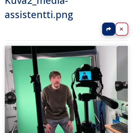
Kuva2_media-
assistentti.png
Jaa
Sul