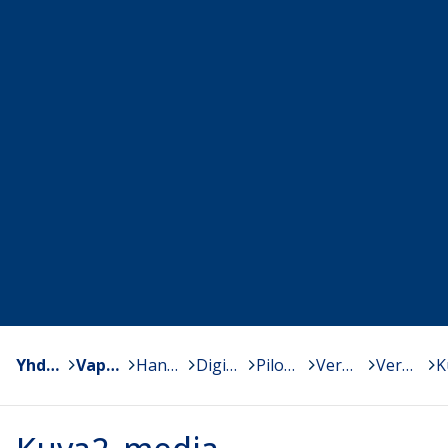
Yhdistykset
>
Vapaa Sivistystyö ry
>
Hankkeet
>
Digitalisaation hyödyntäminen vapaassa sivistystyössä
>
Pilotointi
>
Verkkomuistikoulu - tulokset
>
Verkkomuistikoulupilotti – Kuopion kansalaisopisto ja Pieksämäen seutuopisto
>