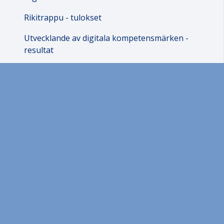
Rikitrappu - tulokset
Utvecklande av digitala kompetensmärken -
resultat
Tyvestä puuhun - struktuuria digioppimiseen -
tulokset
Vuorovaikutus verkossa - tulokset
Digijumppaa ikitupajumeille - tulokset
Materiaalia