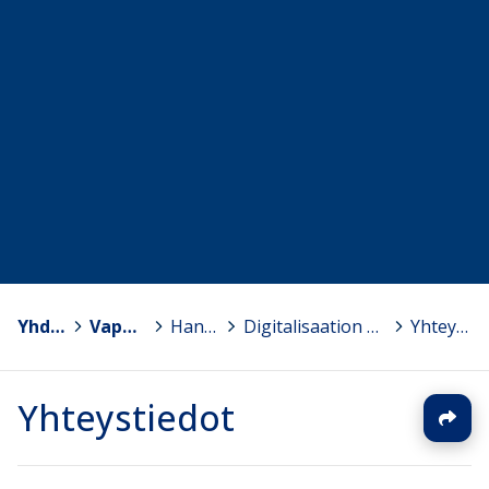
Yhdistykset
>
Vapaa Sivistystyö ry
>
Hankkeet
>
Digitalisaation hyödyntäminen vapaassa sivistystyössä
>
Yhteystiedot
Yhteystiedot