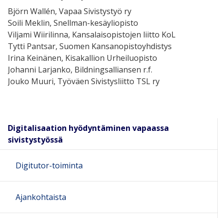
Björn Wallén, Vapaa Sivistystyö ry
Soili Meklin, Snellman-kesäyliopisto
Viljami Wiirilinna, Kansalaisopistojen liitto KoL
Tytti Pantsar, Suomen Kansanopistoyhdistys
Irina Keinänen, Kisakallion Urheiluopisto
Johanni Larjanko, Bildningsalliansen r.f.
Jouko Muuri, Työväen Sivistysliitto TSL ry
Digitalisaation hyödyntäminen vapaassa
sivistystyössä
Digitutor-toiminta
Ajankohtaista