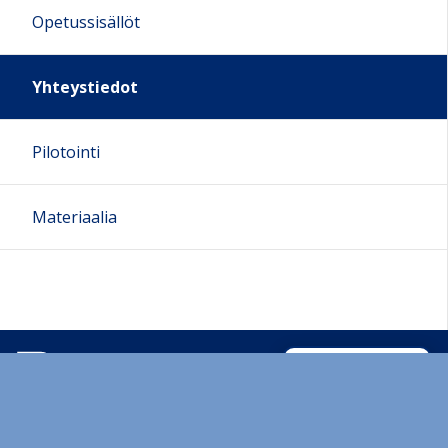
Opetussisällöt
Yhteystiedot
Pilotointi
Materiaalia
Sivun alkuun
Ohjeet
Saavutettavuus