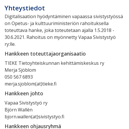
Yhteystiedot
Digitalisaation hyödyntäminen vapaassa sivistystyössä
on Opetus- ja kulttuuriministeriön rahoituksella
toteuttava hanke, joka toteutetaan ajalla 1.5.2018 -
30.6.2021. Rahoitus on myönnetty Vapaa Sivistystyö
ry:lle.
Hankkeen toteuttajaorganisaatio
TIEKE Tietoyhteiskunnan kehittämiskeskus ry
Merja Sjöblom
050 567 6893
merja.sjoblom(at)tieke.fi
Hankkeen johto
Vapaa Sivistystyö ry
Björn Wallén
bjorn.wallen(at)sivistystyo.fi
Hankkeen ohjausryhmä