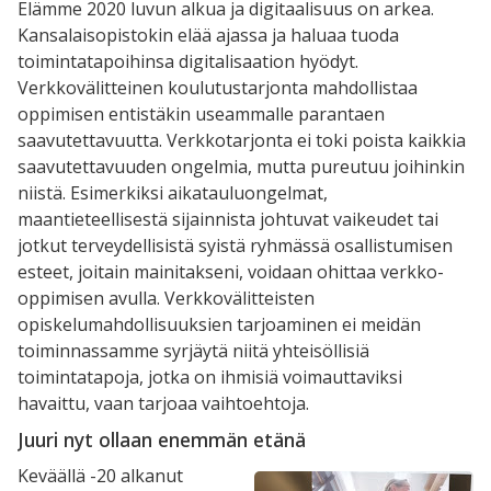
Elämme 2020 luvun alkua ja digitaalisuus on arkea.
Kansalaisopistokin elää ajassa ja haluaa tuoda
toimintatapoihinsa digitalisaation hyödyt.
Verkkovälitteinen koulutustarjonta mahdollistaa
oppimisen entistäkin useammalle parantaen
saavutettavuutta. Verkkotarjonta ei toki poista kaikkia
saavutettavuuden ongelmia, mutta pureutuu joihinkin
niistä. Esimerkiksi aikatauluongelmat,
maantieteellisestä sijainnista johtuvat vaikeudet tai
jotkut terveydellisistä syistä ryhmässä osallistumisen
esteet, joitain mainitakseni, voidaan ohittaa verkko-
oppimisen avulla. Verkkovälitteisten
opiskelumahdollisuuksien tarjoaminen ei meidän
toiminnassamme syrjäytä niitä yhteisöllisiä
toimintatapoja, jotka on ihmisiä voimauttaviksi
havaittu, vaan tarjoaa vaihtoehtoja.
Juuri nyt ollaan enemmän etänä
Keväällä -20 alkanut