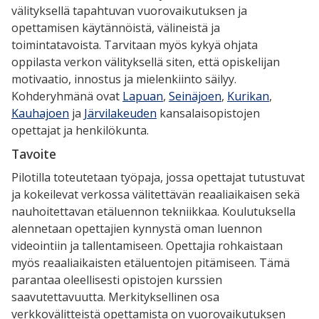
välityksellä tapahtuvan vuorovaikutuksen ja
opettamisen käytännöistä, välineistä ja
toimintatavoista. Tarvitaan myös kykyä ohjata
oppilasta verkon välityksellä siten, että opiskelijan
motivaatio, innostus ja mielenkiinto säilyy.
Kohderyhmänä ovat
Lapuan
,
Seinäjoen
,
Kurikan
,
Kauhajoen
ja
Järvilakeuden
kansalaisopistojen
opettajat ja henkilökunta.
Tavoite
Pilotilla toteutetaan työpaja, jossa opettajat tutustuvat
ja kokeilevat verkossa välitettävän reaaliaikaisen sekä
nauhoitettavan etäluennon tekniikkaa. Koulutuksella
alennetaan opettajien kynnystä oman luennon
videointiin ja tallentamiseen. Opettajia rohkaistaan
myös reaaliaikaisten etäluentojen pitämiseen. Tämä
parantaa oleellisesti opistojen kurssien
saavutettavuutta. Merkityksellinen osa
verkkovälitteistä opettamista on vuorovaikutuksen