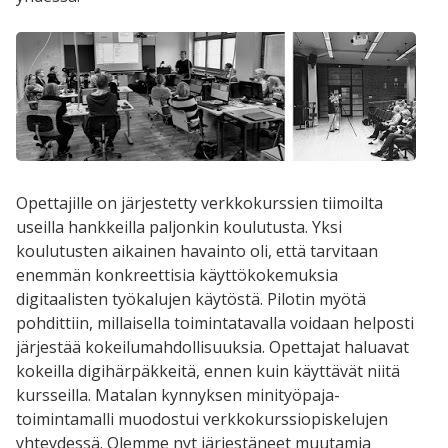
Opettajille on järjestetty verkkokurssien tiimoilta
useilla hankkeilla paljonkin koulutusta. Yksi
koulutusten aikainen havainto oli, että tarvitaan
enemmän konkreettisia käyttökokemuksia
digitaalisten työkalujen käytöstä. Pilotin myötä
pohdittiin, millaisella toimintatavalla voidaan helposti
järjestää kokeilumahdollisuuksia. Opettajat haluavat
kokeilla digihärpäkkeitä, ennen kuin käyttävät niitä
kursseilla. Matalan kynnyksen minityöpaja-
toimintamalli muodostui verkkokurssiopiskelujen
yhteydessä. Olemme nyt järjestäneet muutamia