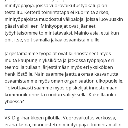
minityöpajoja, joissa vuorovaikutustyökaluja on
testailtu. Ketterä toimintatapa ei kuormita arkea,
minityöpajoista muodostui välipaloja, joissa luovuuskin
pääsi valloilleen. Minityöpajat ovat jääneet
työyhteisömme toimintatavaksi. Mainio asia, että kun
opit itse, voit samalla jakaa osaamista muille.
Järjestämämme työpajat ovat kiinnostaneet myös
muita kaupungin yksiköitä ja jatkossa työpajoja eri
teemoilla tullaan järjestämään myös eri yksiköiden
henkilöstölle. Näin saamme jaettua omaa kasvanutta
osaamistamme myös oman organisaation ulkopuolelle.
Toivottavasti saamme myös opiskelijat innostumaan
kommunikoinnista ruudun välityksellä. Kokeillaanko
yhdessä?
VS_Digi-hankkeen pilotilla, Vuorovaikutus verkossa,
etänä-läsnä, muodostetun minityöpaja -toimintamallin