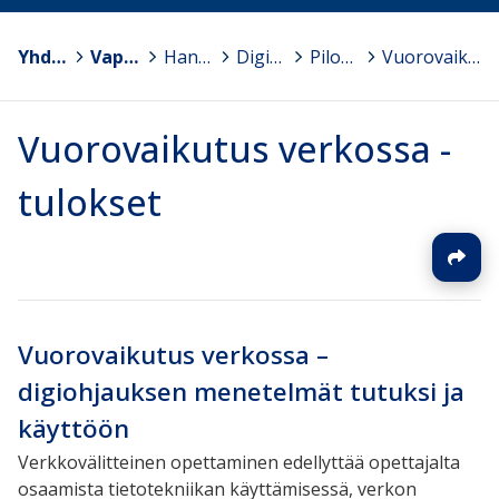
Yhdistykset
>
Vapaa Sivistystyö ry
>
Hankkeet
>
Digitalisaation hyödyntäminen vapaassa sivistystyössä
>
Pilotointi
>
Vuorovaikutus verkossa - tulokset
Vuorovaikutus verkossa -
tulokset
Vuorovaikutus verkossa –
digiohjauksen menetelmät tutuksi ja
käyttöön
Verkkovälitteinen opettaminen edellyttää opettajalta
osaamista tietotekniikan käyttämisessä, verkon