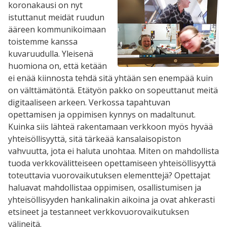
koronakausi on nyt
istuttanut meidät ruudun
ääreen kommunikoimaan
toistemme kanssa
kuvaruudulla. Yleisenä
huomiona on, että ketään
ei enää kiinnosta tehdä sitä yhtään sen enempää kuin
on välttämätöntä. Etätyön pakko on sopeuttanut meitä
digitaaliseen arkeen. Verkossa tapahtuvan
opettamisen ja oppimisen kynnys on madaltunut.
Kuinka siis lähteä rakentamaan verkkoon myös hyvää
yhteisöllisyyttä, sitä tärkeää kansalaisopiston
vahvuutta, jota ei haluta unohtaa. Miten on mahdollista
tuoda verkkovälitteiseen opettamiseen yhteisöllisyyttä
toteuttavia vuorovaikutuksen elementtejä? Opettajat
haluavat mahdollistaa oppimisen, osallistumisen ja
yhteisöllisyyden hankalinakin aikoina ja ovat ahkerasti
etsineet ja testanneet verkkovuorovaikutuksen
välineitä.