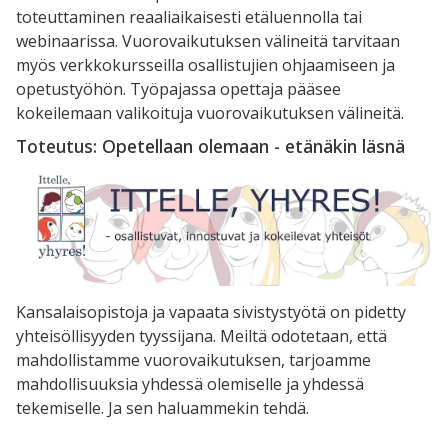
toteuttaminen reaaliaikaisesti etäluennolla tai
webinaarissa. Vuorovaikutuksen välineitä tarvitaan
myös verkkokursseilla osallistujien ohjaamiseen ja
opetustyöhön. Työpajassa opettaja pääsee
kokeilemaan valikoituja vuorovaikutuksen välineitä.
Toteutus: Opetellaan olemaan - etänäkin läsnä
Kansalaisopistoja ja vapaata sivistystyötä on pidetty
yhteisöllisyyden tyyssijana. Meiltä odotetaan, että
mahdollistamme vuorovaikutuksen, tarjoamme
mahdollisuuksia yhdessä olemiselle ja yhdessä
tekemiselle. Ja sen haluammekin tehdä.