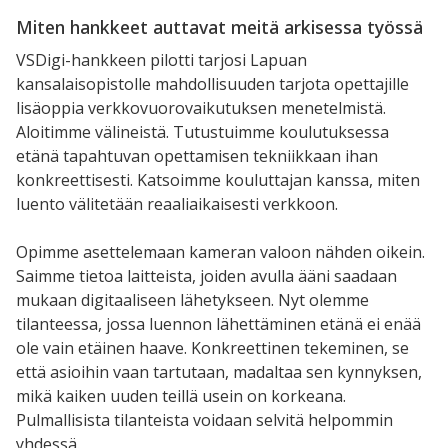
Miten hankkeet auttavat meitä arkisessa työssä
VSDigi-hankkeen pilotti tarjosi Lapuan
kansalaisopistolle mahdollisuuden tarjota opettajille
lisäoppia verkkovuorovaikutuksen menetelmistä.
Aloitimme välineistä. Tutustuimme koulutuksessa
etänä tapahtuvan opettamisen tekniikkaan ihan
konkreettisesti. Katsoimme kouluttajan kanssa, miten
luento välitetään reaaliaikaisesti verkkoon.
Opimme asettelemaan kameran valoon nähden oikein.
Saimme tietoa laitteista, joiden avulla ääni saadaan
mukaan digitaaliseen lähetykseen. Nyt olemme
tilanteessa, jossa luennon lähettäminen etänä ei enää
ole vain etäinen haave. Konkreettinen tekeminen, se
että asioihin vaan tartutaan, madaltaa sen kynnyksen,
mikä kaiken uuden teillä usein on korkeana.
Pulmallisista tilanteista voidaan selvitä helpommin
yhdessä.