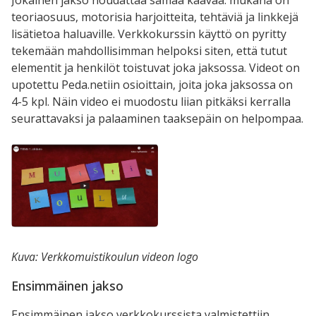
teoriaosuus, motorisia harjoitteita, tehtäviä ja linkkejä
lisätietoa haluaville. Verkkokurssin käyttö on pyritty
tekemään mahdollisimman helpoksi siten, että tutut
elementit ja henkilöt toistuvat joka jaksossa. Videot on
upotettu Peda.netiin osioittain, joita joka jaksossa on
4-5 kpl. Näin video ei muodostu liian pitkäksi kerralla
seurattavaksi ja palaaminen taaksepäin on helpompaa.
Kuva: Verkkomuistikoulun videon logo
Ensimmäinen jakso
Ensimmäinen jakso verkkokurssista valmistettiin