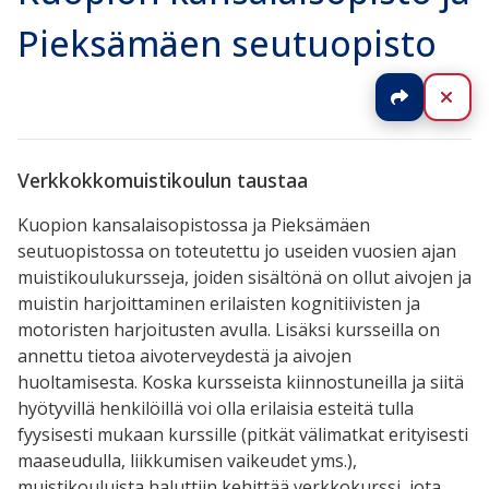
Pieksämäen seutuopisto
Jaa
Sul
Verkkokkomuistikoulun taustaa
Kuopion kansalaisopistossa ja Pieksämäen
seutuopistossa on toteutettu jo useiden vuosien ajan
muistikoulukursseja, joiden sisältönä on ollut aivojen ja
muistin harjoittaminen erilaisten kognitiivisten ja
motoristen harjoitusten avulla. Lisäksi kursseilla on
annettu tietoa aivoterveydestä ja aivojen
huoltamisesta. Koska kursseista kiinnostuneilla ja siitä
hyötyvillä henkilöillä voi olla erilaisia esteitä tulla
fyysisesti mukaan kurssille (pitkät välimatkat erityisesti
maaseudulla, liikkumisen vaikeudet yms.),
muistikouluista haluttiin kehittää verkkokurssi, jota