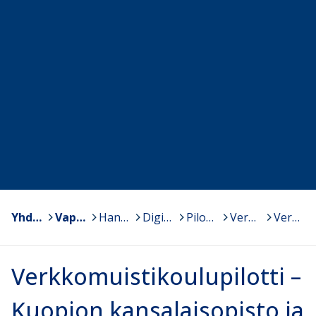
Yhdistykset
>
Vapaa Sivistystyö ry
>
Hankkeet
>
Digitalisaation hyödyntäminen vapaassa sivistystyössä
>
Pilotointi
>
Verkkomuistikoulu - tulokset
>
Verkkomuistikoulupilotti – Kuopion kansalaisopisto ja Pieksämäen seutuopisto
Verkkomuistikoulupilotti –
Kuopion kansalaisopisto ja