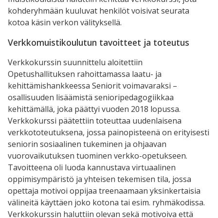
kohderyhmään kuuluvat henkilöt voisivat seurata
kotoa käsin verkon välityksellä.
Verkkomuistikoulutun tavoitteet ja toteutus
Verkkokurssin suunnittelu aloitettiin
Opetushallituksen rahoittamassa laatu- ja
kehittämishankkeessa Seniorit voimavaraksi –
osallisuuden lisäämistä senioripedagogiikkaa
kehittämällä, joka päättyi vuoden 2018 lopussa.
Verkkokurssi päätettiin toteuttaa uudenlaisena
verkkototeutuksena, jossa painopisteenä on erityisesti
seniorin sosiaalinen tukeminen ja ohjaavan
vuorovaikutuksen tuominen verkko-opetukseen.
Tavoitteena oli luoda kannustava virtuaalinen
oppimisympäristö ja yhteisen tekemisen tila, jossa
opettaja motivoi oppijaa treenaamaan yksinkertaisia
välineitä käyttäen joko kotona tai esim. ryhmäkodissa.
Verkkokurssin haluttiin olevan sekä motivoiva että