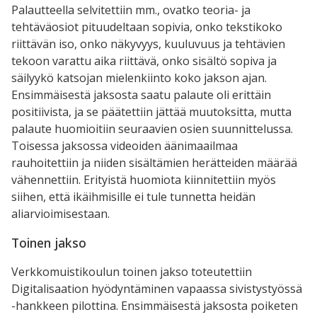
Palautteella selvitettiin mm., ovatko teoria- ja
tehtäväosiot pituudeltaan sopivia, onko tekstikoko
riittävän iso, onko näkyvyys, kuuluvuus ja tehtävien
tekoon varattu aika riittävä, onko sisältö sopiva ja
säilyykö katsojan mielenkiinto koko jakson ajan.
Ensimmäisestä jaksosta saatu palaute oli erittäin
positiivista, ja se päätettiin jättää muutoksitta, mutta
palaute huomioitiin seuraavien osien suunnittelussa.
Toisessa jaksossa videoiden äänimaailmaa
rauhoitettiin ja niiden sisältämien herätteiden määrää
vähennettiin. Erityistä huomiota kiinnitettiin myös
siihen, että ikäihmisille ei tule tunnetta heidän
aliarvioimisestaan.
Toinen jakso
Verkkomuistikoulun toinen jakso toteutettiin
Digitalisaation hyödyntäminen vapaassa sivistystyössä
-hankkeen pilottina. Ensimmäisestä jaksosta poiketen