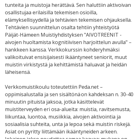
tunteita ja muistoja herättävä. Sen haluttiin aktivoivan
osallistujaa erilaisilla tekemisen osioilla,
elämyksellisyydellä ja tehtävien tekemisen ohjauksella.
Tehtävien suunnittelun osalta tehtiin yhteistyötä
Päijät-Hämeen Muistiyhdistyksen "AIVOTREENIT -
aivojen huoltamista kognitiivisen harjoittelun avulla" –
hankkeen kanssa. Verkkokurssin kohderyhmäksi
valikoituivat ensisijaisesti ikääntyneet seniorit, muut
muistin virkistystä ja kehittämistä haluavat ja heidän
läheisensä.
Verkkomuistikoulu toteutettiin Peda.net –
oppimisalustalla ja sen sisältönä on kahdeksan n. 30-40
minuutin pituista jaksoa, jotka käsittelevät
muistiterveyden eri osa-alueita: muistia, ravitsemusta,
liikuntaa, luontoa, musiikkia, aivojen aktivointia ja
sosiaalisia suhteita, unta ja lepoa sekä muistin riskejä.
Asiat on pyritty liittämään ikääntyneiden arkeen.
Jokainen jakso noudattaa samaa kaavaa: mukana on