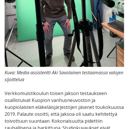
Kuva: Media-assistentti Aki Savolainen testaamassa valojen
sijoittelua
Verkkomuistikoulun toisen jakson testaukseen
osallistuivat Kuopion vanhusneuvoston ja
kuopiolaisten eläkeläisjärjestöjen jäsenet toukokuussa
2019. Palaute osoitti, että jaksoa oli saatu kehitettyä
toivottuun suuntaan. Kokonaisuutta pidettiin
rauhallisena ja harkittuna. Studiokuvaukset eivät