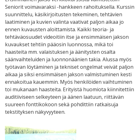
Seniorit voimavaraksi -hankkeen rahoituksella. Kurssin
suunnittelu, käsikirjoitusten tekeminen, tehtävien
laatiminen ja kuvien valinta vaativat paljon aikaa jo
ennen kuvausten aloittamista. Kaikki teoria- ja
tehtäväosuudet videoitiin itse ja ensimmäisen jakson
kuvaukset tehtiin pääosin luonnossa, mikä toi
haasteita mm. valaistuksen ja äänitysten osalta
säänvaihteluiden ja luonnonäänien takia. Alussa myös
työtavan löytäminen ja tekniset ongelmat veivät paljon
aikaa ja siksi ensimmäisen jakson valmistuminen kesti
ennakoitua kauemmin. Myös henkilöiden vaihtuminen
toi mukanaan haasteita. Erityistä huomiota kiinnitettiin
auditiiviseen selkeyteen ja äänen laatuun, riittävän
suureen fonttikokoon sekä pohdittiin ratkaisuja
tekstityksen näkyvyyteen.